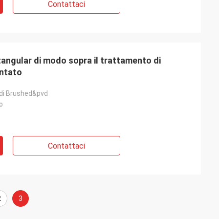
Contattaci
tangular di modo sopra il trattamento di
ontato
di Brushed&pvd
o
Contattaci
2
3