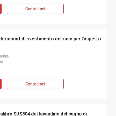
Contattaci
ermount di rivestimento del raso per l'aspetto
dabile
to
lman
llente e
re è amichevole ed
ca cui i nostri
Contattaci
calibro SUS304 del lavandino del bagno di