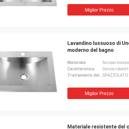
Miglior Prezzo
Lavandino lussuoso di Und
moderno del bagno
Materiale:
Acciaio inossi
Caratteristica:
Senza rubinet
Gilder di Michelle
Alan Yude
Trattamento delle superfici:
SPAZZOLATO
de. Lo amiamo. Gli angoli non sono
Il lavandino è molto ecce
taglienti in modo da è facile da
professionale, il fornito
 Gli scaffali possono essere un
utile, sono molto cura cir
Miglior Prezzo
da pulire ma camice che li gradisco.
bisogni.
 piccola sezione è ancora una
ione rispettabile. Guarda molto alla
Materiale resistente del 