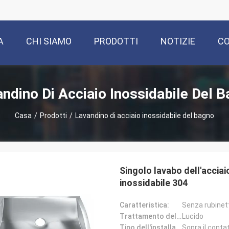
A
CHI SIAMO
PRODOTTI
NOTIZIE
CO
ndino Di Acciaio Inossidabile Del 
Casa
/
Prodotti
/
Lavandino di acciaio inossidabile del bagno
Singolo lavabo dell'acciai
inossidabile 304
Caratteristica:
Senza rubinet
Trattamento delle superfici:
Lucido
Tipo dell'installazione:
Sopra il conta