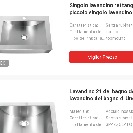
Singolo lavandino rettango
piccolo singolo lavandino 
Caratteristica:
Senza rubinet
Trattamento delle superfici:
Lucido
Tipo dell'installazione:
topmount
Miglior Prezzo
DEO
Lavandino 21 del bagno de
lavandino del bagno di Un
Materiale:
Acciaio inossi
Caratteristica:
Senza rubinet
Trattamento delle superfici:
SPAZZOLATO