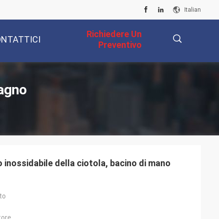
Italian
Richiedere Un
NTATTICI
Preventivo
描
Bagno
述
o inossidabile della ciotola, bacino di mano
to
tore