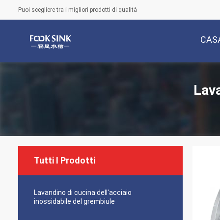
Puoi scegliere tra i migliori prodotti di qualità
CAS
Lava
Tutti I Prodotti
Lavandino di cucina dell'acciaio
inossidabile del grembiule