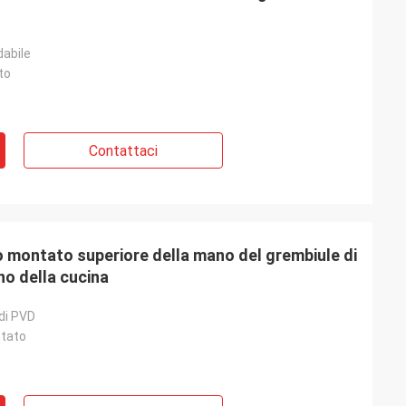
dabile
to
Contattaci
 montato superiore della mano del grembiule di
no della cucina
di PVD
ntato