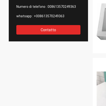
Numero di telefono :
008613570249363
whatsapp :
+008613570249363
Contatto