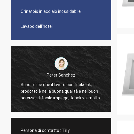
Orinatoio in acciaio inossidabile
Lavabo dell'hotel
Peter Sanchez
È gran
Sono felice che il lavoro con fooksink, il
d
troppo 
prodotto è nella buona qualità e nel buon
pulire.
servizio, di facile impiego, tahnk voi molto
dolore 
La più
dimens
moda.
Persona di contatto :
Tilly