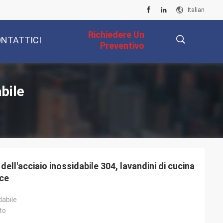
Italian
Richiedere Un
NTATTICI
Preventivo
描
bile
述
ll'acciaio inossidabile 304, lavandini di cucina
oce
dabile
to