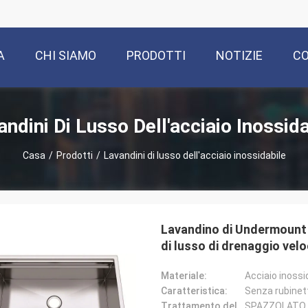
A
CHI SIAMO
PRODOTTI
NOTIZIE
CO
andini Di Lusso Dell'acciaio Inossida
Casa
/
Prodotti
/
Lavandini di lusso dell'acciaio inossidabile
Lavandino di Undermount de
di lusso di drenaggio vel
Materiale:
Acciaio inossi
Caratteristica:
Senza rubinet
Trattamento delle superfici:
SPAZZOLATO