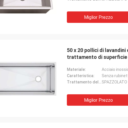
Miglior Prezzo
50 x 20 pollici di lavandini
trattamento di superfici
Materiale:
Acciaio inossi
Caratteristica:
Senza rubinet
Trattamento delle superfici:
SPAZZOLATO
Miglior Prezzo