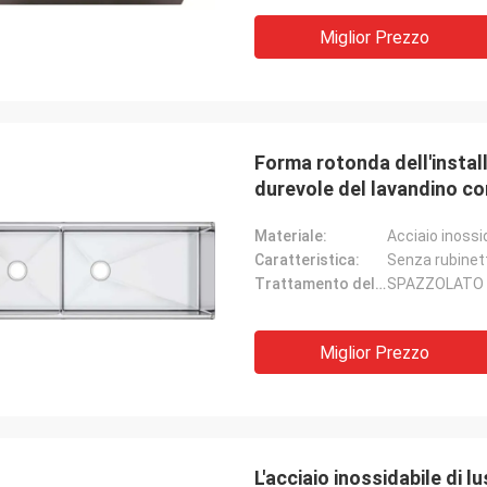
Miglior Prezzo
Forma rotonda dell'install
durevole del lavandino co
Materiale:
Acciaio inossi
Caratteristica:
Senza rubinet
Gilder di Michelle
Alan Yude
Trattamento delle superfici:
SPAZZOLATO
de. Lo amiamo. Gli angoli non sono
Il lavandino è molto ecce
taglienti in modo da è facile da
professionale, il fornito
Miglior Prezzo
 Gli scaffali possono essere un
utile, sono molto cura cir
da pulire ma camice che li gradisco.
bisogni.
 piccola sezione è ancora una
ione rispettabile. Guarda molto alla
L'acciaio inossidabile di 