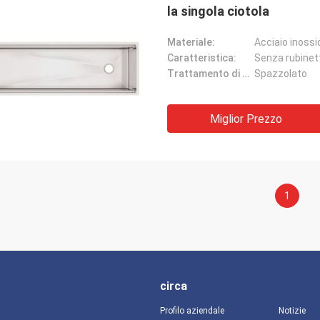
la singola ciotola
Materiale:
Acciaio inossi
Caratteristica:
Senza rubinet
Trattamento di superficie:
Spazzolato
Miglior Prezzo
1
circa
Profilo aziendale
Notizie