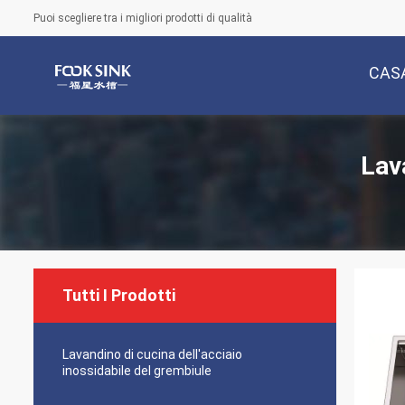
Puoi scegliere tra i migliori prodotti di qualità
CAS
Lav
Tutti I Prodotti
Lavandino di cucina dell'acciaio
inossidabile del grembiule