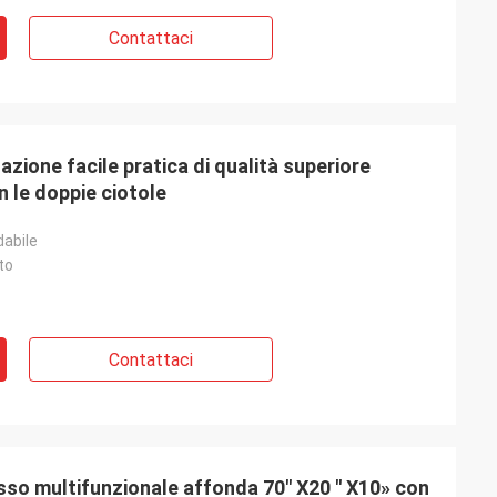
Contattaci
azione facile pratica di qualità superiore
n le doppie ciotole
dabile
to
lman
llente e
re è amichevole ed
Contattaci
ca cui i nostri
lusso multifunzionale affonda 70" X20 " X10» con