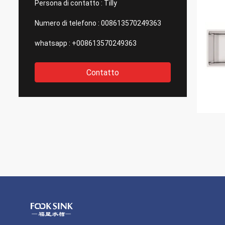
Persona di contatto :
Tilly
Numero di telefono :
008613570249363
whatsapp :
+008613570249363
Contatto