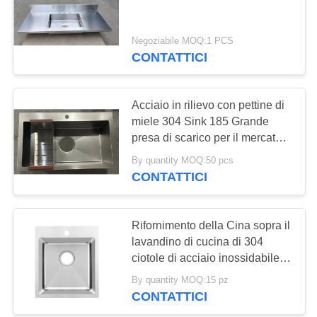
PRIVACY
POLICY
Negoziabile MOQ:1 PCS
28
CONTATTICI
Lavandino della
stazione di lavoro
Acciaio in rilievo con pettine di
miele 304 Sink 185 Grande
della cucina
presa di scarico per il mercato
coreano
By quantity MOQ:50 pcs
CONTATTICI
25
Lavandino di acciaio
Rifornimento della Cina sopra il
lavandino di cucina di 304
inossidabile di PVD
ciotole di acciaio inossidabile
del lavandino di Topmount del
By quantity MOQ:15 pz
contatore con lo scolo
CONTATTICI