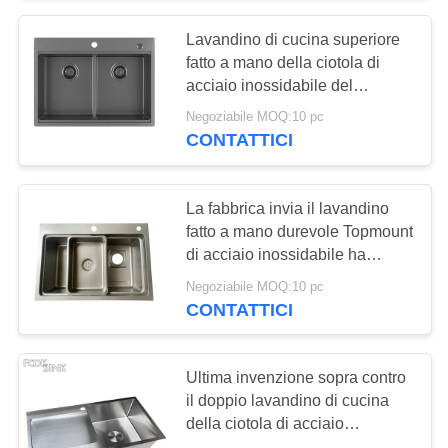
Lavandino di cucina superiore
18
fatto a mano della ciotola di
Singolo lavandino di
acciaio inossidabile del
supporto 304 del LAVANDINO
Negoziabile MOQ:10 pc
cucina della ciotola
di FOOK doppio con il bordo
CONTATTICI
La fabbrica invia il lavandino
fatto a mano durevole Topmount
di acciaio inossidabile ha
34
premuto il lavandino tirato del
Negoziabile MOQ:10 pc
Doppio lavandino di
Vietnam Cina
CONTATTICI
cucina della ciotola
Ultima invenzione sopra contro
il doppio lavandino di cucina
della ciotola di acciaio
inossidabile 304 con lo