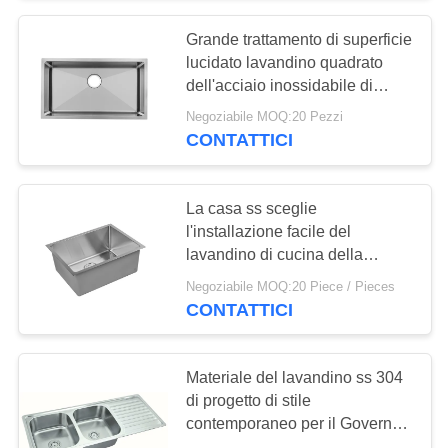
Grande trattamento di superficie
18
lucidato lavandino quadrato
Singolo lavandino di
dell'acciaio inossidabile di
progetto della ciotola senza
Negoziabile MOQ:20 Pezzi
cucina della ciotola
rubinetto
CONTATTICI
La casa ss sceglie
l'installazione facile del
lavandino di cucina della
34
ciotola con lo scolapiatti delle
Negoziabile MOQ:20 Piece / Pieces
Doppio lavandino di
inserzioni
CONTATTICI
cucina della ciotola
Materiale del lavandino ss 304
di progetto di stile
contemporaneo per il Governo
di 400mm