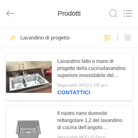
Furongda
Stainless
Steel
Prodotti
Products
Factory.
All
Rights
Reserved.
CASA
71
Developed
by
Lavandino di progetto
ECER
Lavandino di cucina
PRODOTTI
dell'acciaio
Lavandino fatto a mano di
inossidabile del
progetto della cucina/lavandino
CIRCA
superiore inossidabile del
NOI
grembiule
supporto ciotola del doppio
Negoziabile MOQ:1-100 pcs
CONTATTICI
46
GIRO
Lavandino di cucina
DELLA
Il nastro nano durevole
FABBRICA
rettangolare 1,2 del lavandino
superiore
di cucina dell'angolo
dell'acciaio
dell'acciaio inossidabile pensa
Negoziabile MOQ:20 Pezzi