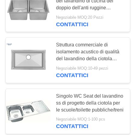
PRIVACY
del lavandino di cucina del
doppio dell'anti ruggine
POLICY
SUS3O4 Undermount
Negoziabile MOQ:20 Pezzi
28
CONTATTICI
Lavandino della
stazione di lavoro
Struttura commerciale di
isolamento acustico di qualità
della cucina
del lavandino della ciotola
dell'acciaio inossidabile 304
Negoziabile MOQ:10-49 pezzi
doppia
CONTATTICI
25
Lavandino di acciaio
Singolo WC Seat del lavandino
ss di progetto della ciotola per
inossidabile di PVD
le scuole/toilette pubbliche/treni
Negoziabile MOQ:1-100 pcs
CONTATTICI