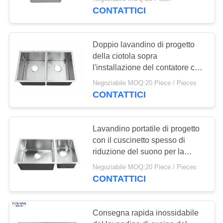
CONTROLLO
CONTATTICI
inossidabile del
DI
QUALITÀ
supporto
120
Doppio lavandino di progetto
della ciotola sopra
Lavandino di cucina
CONTATTICI
l'installazione del contatore con
superficie lucidata in azione
dell'acciaio
Negoziabile MOQ:20 Piece / Pieces
CONTATTICI
RICHIEDA
inossidabile di
UNA
Undermount
CITAZIONE
Lavandino portatile di progetto
con il cuscinetto spesso di
26
riduzione del suono per la
MAPPA
prestazione calma annidata
Lavandino di cucina
Negoziabile MOQ:20 Piece / Pieces
DEL
CONTATTICI
con lo scolatoio
SITO
Consegna rapida inossidabile