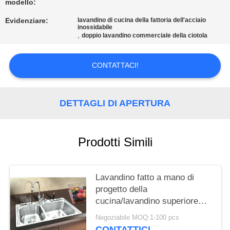
PRIVACY
modello:
POLICY
Evidenziare:
lavandino di cucina della fattoria dell'acciaio
inossidabile
,
doppio lavandino commerciale della ciotola
CONTATTACI!
DETTAGLI DI APERTURA
Prodotti Simili
Lavandino fatto a mano di
progetto della
cucina/lavandino superiore
inossidabile del supporto
Negoziabile MOQ:1-100 pcs
ciotola del doppio
CONTATTICI