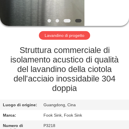
CONTROLLO
DI
QUALITÀ
Lavandino di progetto
CONTATTICI
Struttura commerciale di
RICHIEDA
isolamento acustico di qualità
UNA
del lavandino della ciotola
CITAZIONE
dell'acciaio inossidabile 304
doppia
MAPPA
DEL
Luogo di origine:
Guangdong, Cina
SITO
Marca:
Fook Sink, Fook Sink
Numero di
P3218