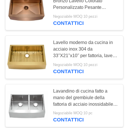
PRIVACY
Bronzo Lavello Colorato
Personalizzato Pesante
POLICY
Spessore Lavello Cucina
Negoziabile MOQ:10 pezzi
28
Spessore Acciaio Inossidabile
CONTATTICI
304 Classifica Alimentare
Lavandino della
Lavello Unico Cestino
stazione di lavoro
Lavello moderno da cucina in
acciaio inox 304 da
della cucina
33''X21''x10'' per fattoria, lavello
a grembiule dorato PVD
Negoziabile MOQ:10 pezzi
antigraffio fatto a mano
CONTATTICI
25
Lavandino di acciaio
Lavandino di cucina fatto a
mano del grembiule della
inossidabile di PVD
fattoria di acciaio inossidabile
della ciotola 304 del
Negoziabile MOQ:10 pc
LAVANDINO di FOOK doppi
CONTATTICI