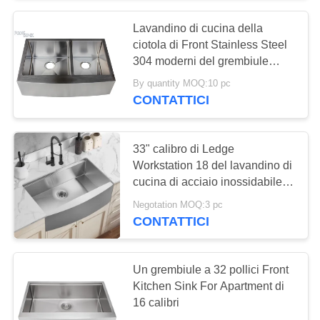
Lavandino di cucina della
18
ciotola di Front Stainless Steel
Singolo lavandino di
304 moderni del grembiule
della fattoria doppio
By quantity MOQ:10 pc
cucina della ciotola
CONTATTICI
33" calibro di Ledge
Workstation 18 del lavandino di
cucina di acciaio inossidabile
34
del grembiule
Negotation MOQ:3 pc
Doppio lavandino di
CONTATTICI
cucina della ciotola
Un grembiule a 32 pollici Front
Kitchen Sink For Apartment di
16 calibri