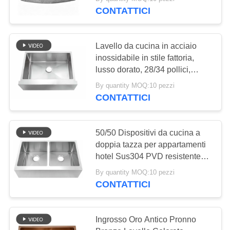
CONTROLLO
bordo lavandino di cucina
CONTATTICI
inossidabile del
DI
Fregadero De Cocina
QUALITÀ
supporto
120
Lavello da cucina in acciaio
inossidabile in stile fattoria,
Lavandino di cucina
CONTATTICI
lusso dorato, 28/34 pollici,
frontale a grembiule, finitura
dell'acciaio
By quantity MOQ:10 pezzi
spazzolata calibro 18, lavello
CONTATTICI
RICHIEDA
inossidabile di
nano nero opaco
UNA
Undermount
CITAZIONE
50/50 Dispositivi da cucina a
doppia tazza per appartamenti
26
hotel Sus304 PVD resistente
MAPPA
agli graffi Black Apron Sink
Lavandino di cucina
By quantity MOQ:10 pezzi
popolare vendita calda Sink
DEL
CONTATTICI
vasche con accessori Drain
con lo scolatoio
SITO
Basket
Ingrosso Oro Antico Pronno