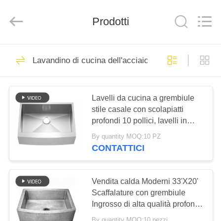
Jiangmen
Furongda
Stainless
Steel
Prodotti
Products
Factory.
All
Rights
CASA
Reserved.
71
Developed
Lavandino di cucina dell'acciaio inossidabile del gr
by
ECER
Lavandino di cucina
PRODOTTI
dell'acciaio
Lavelli da cucina a grembiule
inossidabile del
stile casale con scolapiatti
CIRCA
profondi 10 pollici, lavelli in
NOI
grembiule
acciaio inossidabile 304 ad alta
By quantity MOQ:10 PZ
resistenza spessi 3 mm
CONTATTICI
46
GIRO
Lavandino di cucina
DELLA
Vendita calda Moderni 33'X20'
FABBRICA
Scaffalature con grembiule
superiore
Ingrosso di alta qualità profonda
dell'acciaio
in 10 pollici martello modellato
By quantity MOQ:10 pezzi