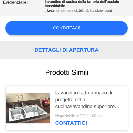
PRIVACY
Evidenziare:
lavandino di cucina della fattoria dell'acciaio
inossidabile
POLICY
,
lavandino inossidabile del undermount
CONTATTACI!
DETTAGLI DI APERTURA
Prodotti Simili
Lavandino fatto a mano di
progetto della
cucina/lavandino superiore
inossidabile del supporto
Negoziabile MOQ:1-100 pcs
ciotola del doppio
CONTATTICI