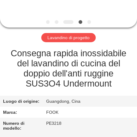
CONTROLLO
DI
QUALITÀ
Lavandino di progetto
CONTATTICI
Consegna rapida inossidabile
RICHIEDA
del lavandino di cucina del
UNA
doppio dell'anti ruggine
CITAZIONE
SUS3O4 Undermount
MAPPA
Luogo di origine:
Guangdong, Cina
DEL
Marca:
FOOK
SITO
Numero di
PE3218
modello: