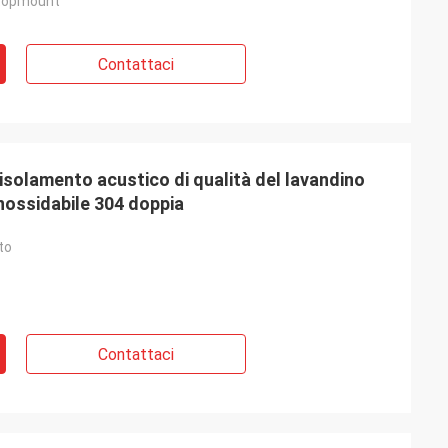
topmount
Contattaci
isolamento acustico di qualità del lavandino
 inossidabile 304 doppia
lman
to
llente e
re è amichevole ed
ca cui i nostri
Contattaci