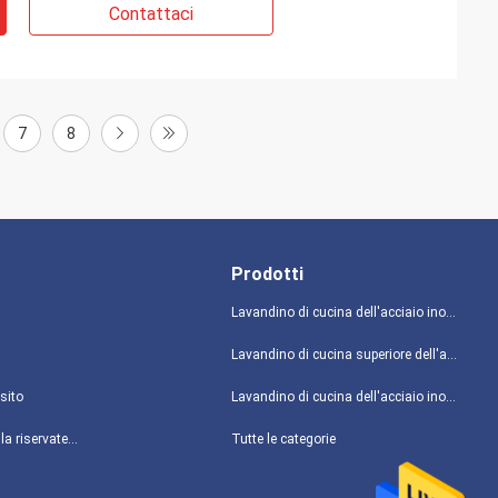
Contattaci
7
8
Prodotti
Lavandino di cucina dell'acciaio inossidabile del grembiule
Lavandino di cucina superiore dell'acciaio inossidabile del supporto
sito
Lavandino di cucina dell'acciaio inossidabile di Undermount
politica sulla riservatezza
Tutte le categorie