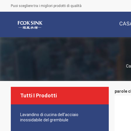
Puoi scegliere tra i migliori prodotti di qualità
CAS
Ca
parole c
Tutti I Prodotti
Lavandino di cucina dell'acciaio
inossidabile del grembiule