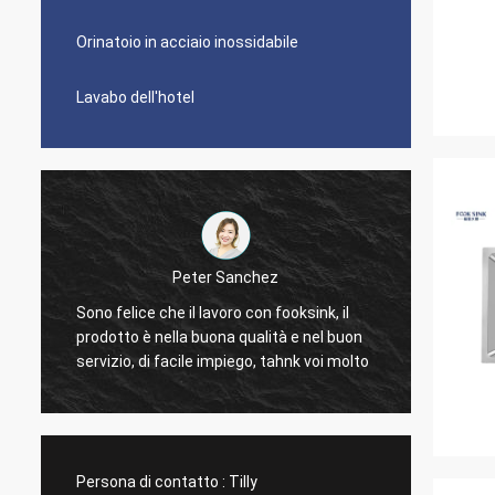
Orinatoio in acciaio inossidabile
Lavabo dell'hotel
Peter Sanchez
È gran
Sono felice che il lavoro con fooksink, il
d
troppo 
prodotto è nella buona qualità e nel buon
pulire.
servizio, di facile impiego, tahnk voi molto
dolore 
La più
dimens
moda.
Persona di contatto :
Tilly