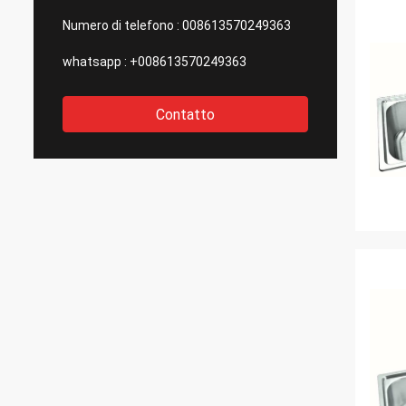
Numero di telefono :
008613570249363
whatsapp :
+008613570249363
Contatto