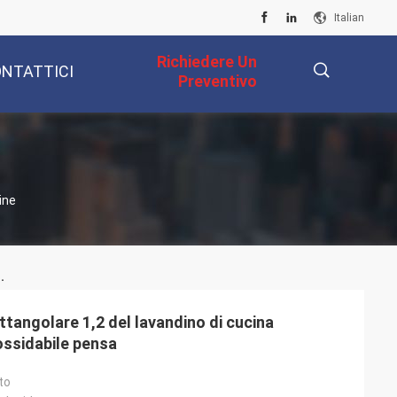
Italian
Richiedere Un
NTATTICI
Preventivo
描
ine
述
.
ttangolare 1,2 del lavandino di cucina
nossidabile pensa
to