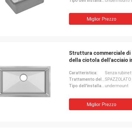
Tipo dell'installazione:
Undermount/
Miglior Prezzo
Struttura commerciale di 
della ciotola dell'acciaio
Gilder di Michelle
Alan Yude
Caratteristica:
Senza rubinet
Trattamento delle superfici:
SPAZZOLATO
de. Lo amiamo. Gli angoli non sono
Il lavandino è molto ecce
Tipo dell'installazione:
undermount
taglienti in modo da è facile da
professionale, il fornito
 Gli scaffali possono essere un
utile, sono molto cura cir
da pulire ma camice che li gradisco.
bisogni.
Miglior Prezzo
 piccola sezione è ancora una
ione rispettabile. Guarda molto alla