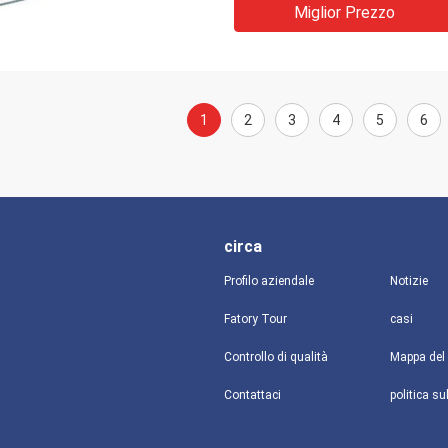
Miglior Prezzo
1
2
3
4
5
6
circa
Profilo aziendale
Notizie
Fatory Tour
casi
Controllo di qualità
Mappa del 
Contattaci