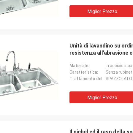
Miglior Prezzo
Unità di lavandino su ordi
resistenza all'abrasione 
Materiale:
in acciaio inox
Caratteristica:
Senza rubinet
Trattamento delle superfici:
SPAZZOLATO
Miglior Prezzo
Il nichel ed il raso della