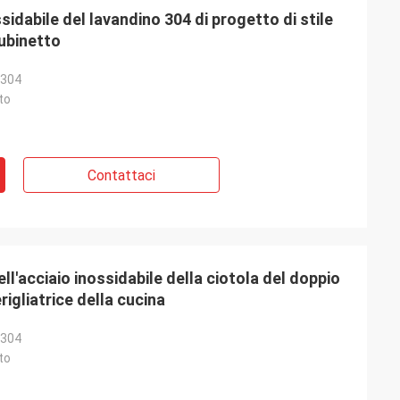
ssidabile del lavandino 304 di progetto di stile
ubinetto
 304
to
Contattaci
l'acciaio inossidabile della ciotola del doppio
igliatrice della cucina
 304
to