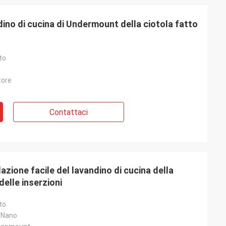
ino di cucina di Undermount della ciotola fatto
to
tore
Contattaci
lazione facile del lavandino di cucina della
delle inserzioni
to
/Nano