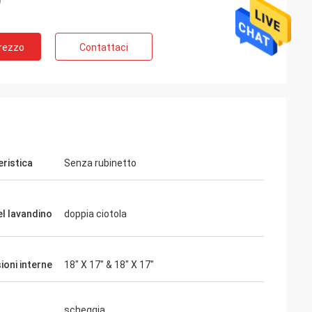
Prezzo
Contattaci
eristica
Senza rubinetto
el lavandino
doppia ciotola
ioni interne
18" X 17" & 18" X 17"
scheggia