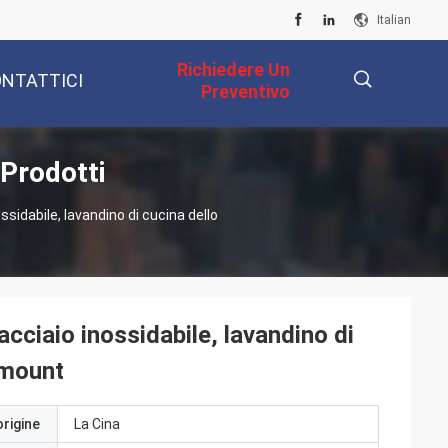
Italian
Richiedere Un
NTATTICI
Preventivo
 Prodotti
描
ossidabile, lavandino di cucina dello
述
'acciaio inossidabile, lavandino di
rmount
origine
La Cina