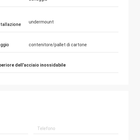
undermount
stallazione
aggio
contenitore/pallet di cartone
periore dell'acciaio inossidabile