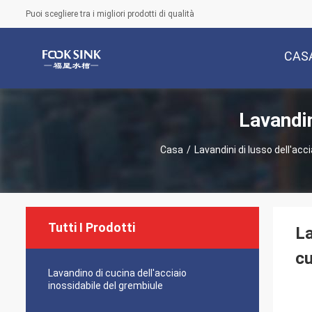
Puoi scegliere tra i migliori prodotti di qualità
CAS
Lavandin
Casa
/
Lavandini di lusso dell'acci
Tutti I Prodotti
La
cu
Lavandino di cucina dell'acciaio
inossidabile del grembiule