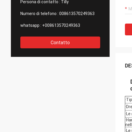
Persona di contatto :
Tilly
Numero di telefono :
008613570249363
whatsapp :
+008613570249363
Contatto
DE
·Ti
·Dr
·Le
·Ha
nel
·Le