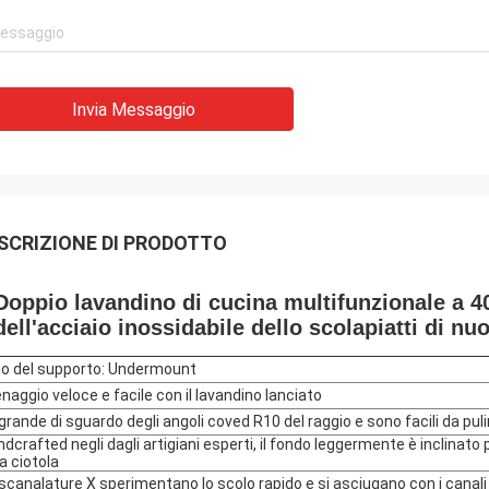
Invia Messaggio
SCRIZIONE DI PRODOTTO
Doppio lavandino di cucina multifunzionale a 40
dell'acciaio inossidabile dello scolapiatti di nu
po del supporto: Undermount
enaggio veloce e facile con il lavandino lanciato
 grande di sguardo degli angoli coved R10 del raggio e sono facili da puli
ndcrafted negli dagli artigiani esperti, il fondo leggermente è inclinato
la ciotola
 scanalature X sperimentano lo scolo rapido e si asciugano con i canali 