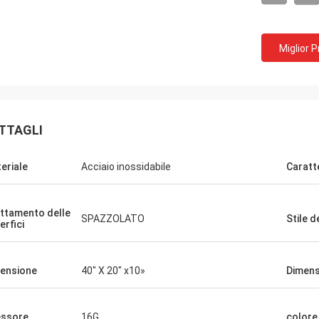
Miglior 
TTAGLI
eriale
Acciaio inossidabile
Caratt
ttamento delle
SPAZZOLATO
Stile d
erfici
ensione
40" X 20" x10»
Dimens
ssore
16G
colore