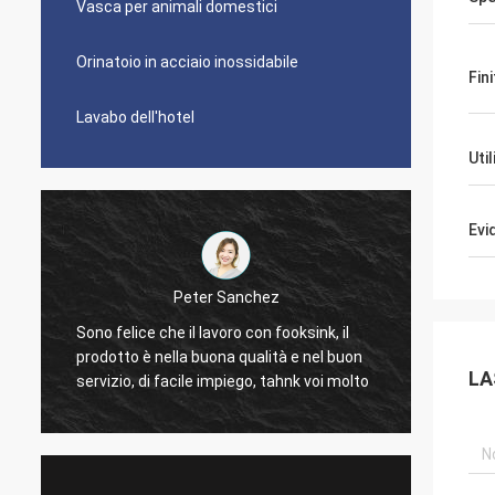
Vasca per animali domestici
Orinatoio in acciaio inossidabile
Fin
Lavabo dell'hotel
Uti
Evi
Gilder di Michelle
È grande. Lo amiamo. Gli angoli non sono
ksink, il
troppo taglienti in modo da è facile da
e nel buon
pulire. Gli scaffali possono essere un
LA
k voi molto
dolore da pulire ma camice che li gradisco.
La più piccola sezione è ancora una
dimensione rispettabile. Guarda molto alla
moda.