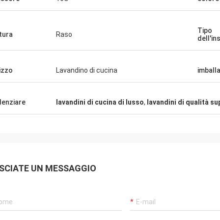
Tipo
itura
Raso
dell'in
lizzo
Lavandino di cucina
imball
denziare
lavandini di cucina di lusso
,
lavandini di qualità su
Alan Yudelman
Il lavandino è molto eccellente e
professionale, il fornitore è amichevole ed
utile, sono molto cura circa cui i nostri
SCIATE UN MESSAGGIO
bisogni.