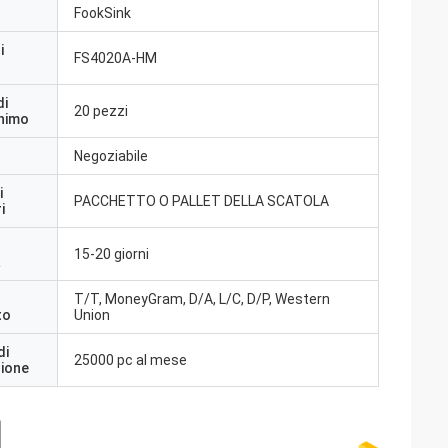
FookSink
i
FS4020A-HM
di
20 pezzi
inimo
Negoziabile
i
PACCHETTO O PALLET DELLA SCATOLA
i
15-20 giorni
a
T/T, MoneyGram, D/A, L/C, D/P, Western
to
Union
di
25000 pc al mese
zione