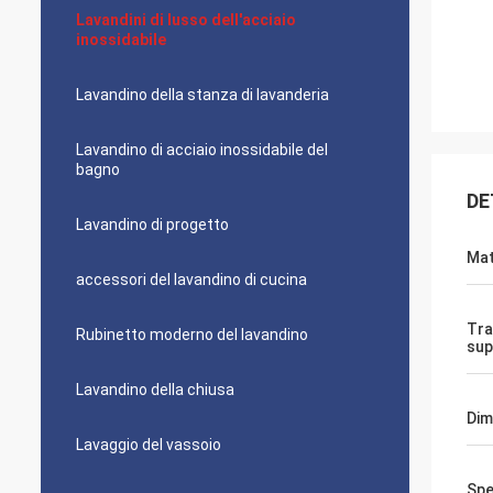
Lavandini di lusso dell'acciaio
inossidabile
Lavandino della stanza di lavanderia
Lavandino di acciaio inossidabile del
bagno
DE
Lavandino di progetto
Mat
accessori del lavandino di cucina
Tra
Rubinetto moderno del lavandino
sup
Lavandino della chiusa
Dim
Lavaggio del vassoio
Spe