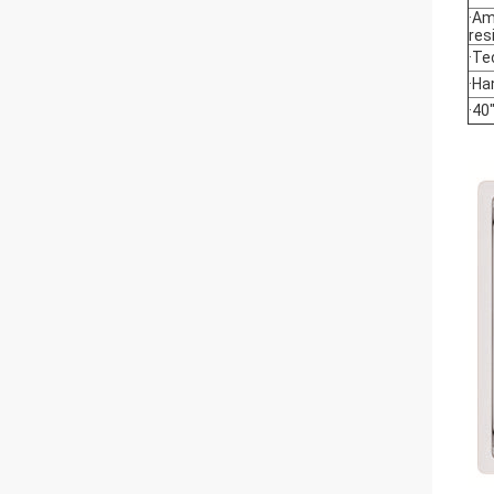
·Am
resi
·Te
·Ha
·40