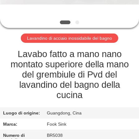
CONTROLLO
DI
QUALITÀ
Lavandino di acciaio inossidabile del bagno
CONTATTICI
Lavabo fatto a mano nano
RICHIEDA
montato superiore della mano
UNA
del grembiule di Pvd del
CITAZIONE
lavandino del bagno della
cucina
MAPPA
DEL
Luogo di origine:
Guangdong, Cina
SITO
Marca:
Fook Sink
Numero di
BR5038