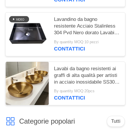
inossidabile
Lavandino da bagno
resistente Acciaio Stalinless
304 Pvd Nero dorato Lavabi
Lavandino per WC Hotel
By quantity MOQ:10 pezzi
Lusso sopra lavelli da bagno
CONTATTICI
da banco
Lavabi da bagno resistenti ai
graffi di alta qualità per artisti
in acciaio inossidabile SS304,
lavabi rotondi in rame spessi,
By quantity MOQ:20pcs
lavamani popolari in oro
CONTATTICI
europeo per hotel e
appartamenti
Categorie popolari
Tutti