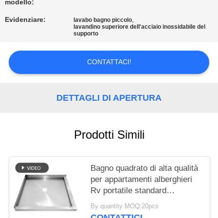
PRIVACY
modello:
POLICY
Evidenziare:
,
lavabo bagno piccolo
lavandino superiore dell'acciaio inossidabile del
supporto
CONTATTACI!
DETTAGLI DI APERTURA
Prodotti Simili
Bagno quadrato di alta qualità
per appartamenti alberghieri
Rv portatile standard
americani ed europei 304
By quantity MOQ:20pcs
base doccia in acciaio
CONTATTICI