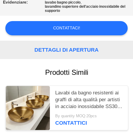
PRIVACY
Evidenziare:
,
lavabo bagno piccolo
lavandino superiore dell'acciaio inossidabile del
POLICY
supporto
CONTATTACI!
DETTAGLI DI APERTURA
Prodotti Simili
Lavabi da bagno resistenti ai
graffi di alta qualità per artisti
in acciaio inossidabile SS304,
lavabi rotondi in rame spessi,
By quantity MOQ:20pcs
lavamani popolari in oro
CONTATTICI
europeo per hotel e