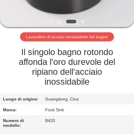
CONTROLLO
DI
QUALITÀ
Lavandino di acciaio inossidabile del bagno
CONTATTICI
Il singolo bagno rotondo
RICHIEDA
affonda l'oro durevole del
UNA
ripiano dell'acciaio
CITAZIONE
inossidabile
MAPPA
Luogo di origine:
Guangdong, Cina
DEL
Marca:
Fook Sink
SITO
Numero di
B420
modello: