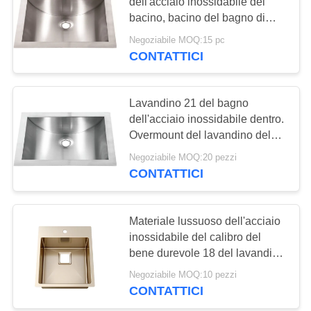
PRIVACY
dell'acciaio inossidabile del
bacino, bacino del bagno di
POLICY
rivestimento del raso piccolo
Negoziabile MOQ:15 pc
28
CONTATTICI
Lavandino della
stazione di lavoro
Lavandino 21 del bagno
dell'acciaio inossidabile dentro.
della cucina
Overmount del lavandino del
bagno di Undermount in acciaio
Negoziabile MOQ:20 pezzi
inossidabile
CONTATTICI
25
Lavandino di acciaio
Materiale lussuoso dell'acciaio
inossidabile del calibro del
inossidabile di PVD
bene durevole 18 del lavandino
del bagno
Negoziabile MOQ:10 pezzi
CONTATTICI