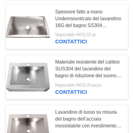
Spessore fatto a mano
18
Undermount/calo del lavandino
Singolo lavandino di
16G del bagno SS304
nell'installazione
Negoziabile MOQ:15 pc
cucina della ciotola
CONTATTICI
Materiale resistente del calibro
SUS304 del lavandino del
bagno di riduzione del suono
34
16
Negoziabile MOQ:20 pezzi
Doppio lavandino di
CONTATTICI
cucina della ciotola
Lavandino di lusso su misura
del bagno dell'acciaio
inossidabile con rivestimento
ed i cuscinetti fonoisolanti