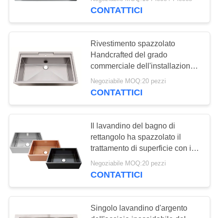
CONTROLLO
CONTATTICI
inossidabile del
DI
QUALITÀ
supporto
120
Rivestimento spazzolato
Handcrafted del grado
Lavandino di cucina
CONTATTICI
commerciale dell'installazione
di Undermount del lavandino
dell'acciaio
Negoziabile MOQ:20 pezzi
del bagno
CONTATTICI
RICHIEDA
inossidabile di
UNA
Undermount
CITAZIONE
Il lavandino del bagno di
rettangolo ha spazzolato il
26
trattamento di superficie con il
MAPPA
singolo foro/sceglie la cucina S
Lavandino di cucina
Negoziabile MOQ:20 pezzi
dell'acciaio inossidabile
DEL
CONTATTICI
con lo scolatoio
SITO
Singolo lavandino d'argento