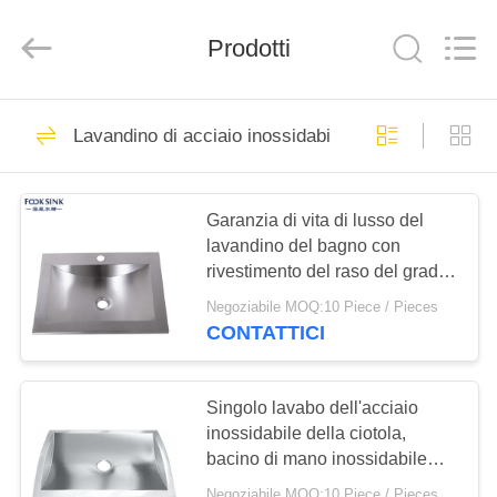
Stainless
Steel
Products
Factory.
Prodotti
All
Rights
Reserved.
Developed
CASA
by
71
ECER
Lavandino di acciaio inossidabile del bagno
Lavandino di cucina
PRODOTTI
dell'acciaio
Garanzia di vita di lusso del
inossidabile del
lavandino del bagno con
CIRCA
rivestimento del raso del grado
NOI
grembiule
commerciale
Negoziabile MOQ:10 Piece / Pieces
CONTATTICI
46
GIRO
Lavandino di cucina
DELLA
Singolo lavabo dell'acciaio
FABBRICA
inossidabile della ciotola,
superiore
bacino di mano inossidabile
dell'acciaio
304
Negoziabile MOQ:10 Piece / Pieces