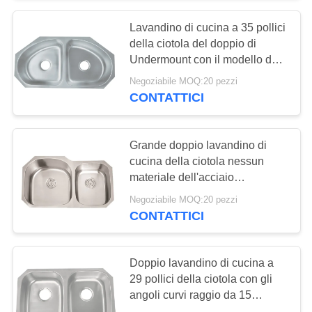
Lavandino di cucina a 35 pollici
18
della ciotola del doppio di
Singolo lavandino di
Undermount con il modello del
ritaglio del cartone
Negoziabile MOQ:20 pezzi
cucina della ciotola
CONTATTICI
Grande doppio lavandino di
cucina della ciotola nessun
materiale dell'acciaio
34
inossidabile dello scolapiatti
Negoziabile MOQ:20 pezzi
Doppio lavandino di
304
CONTATTICI
cucina della ciotola
Doppio lavandino di cucina a
29 pollici della ciotola con gli
angoli curvi raggio da 15
millimetri