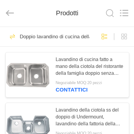
Jiangmen
Furongda
Stainless
Steel
Prodotti
Products
Factory.
All
Rights
CASA
Reserved.
71
Developed
Doppio lavandino di cucina della ciotola
by
ECER
Lavandino di cucina
PRODOTTI
dell'acciaio
Lavandino di cucina fatto a
inossidabile del
mano della ciotola del ristorante
CIRCA
della famiglia doppio senza
NOI
grembiule
rubinetto
Negoziabile MOQ:20 pezzi
CONTATTICI
46
GIRO
Lavandino di cucina
DELLA
Lavandino della ciotola ss del
FABBRICA
doppio di Undermount,
superiore
lavandino della fattoria della
dell'acciaio
ciotola del doppio dell'acciaio
Negoziabile MOQ:20 pezzi