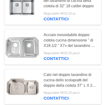
PRIVACY
del lavandino di cucina della
ciotola di 32" 18 calibri doppio
POLICY
Negoziabile MOQ:20 pc
28
CONTATTICI
Lavandino della
stazione di lavoro
Acciaio inossidabile doppio
ciotola cucina dimensione " di
della cucina
X18-1/2 " X7» del lavandino 29-
1/8/lavandino di cucina su
Negoziabile MOQ:20 pezzi
ordinazione dell'acciaio
CONTATTICI
inossidabile
25
Lavandino di acciaio
Calo nel doppio lavandino di
cucina dello scolapiatti del
inossidabile di PVD
doppio della ciotola 37" L X 20"
dimensione di W
Negoziabile MOQ:20 pezzi
CONTATTICI