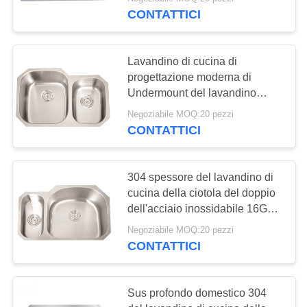
CONTROLLO
inossidabile
CONTATTICI
inossidabile del
DI
QUALITÀ
supporto
120
Lavandino di cucina di
progettazione moderna di
Lavandino di cucina
CONTATTICI
Undermount del lavandino
dell'acciaio inossidabile della
dell'acciaio
Negoziabile MOQ:20 pezzi
ciotola del doppio di
CONTATTICI
RICHIEDA
inossidabile di
rivestimento del
UNA
raso/dell'acciaio inossidabile
Undermount
ciotola del doppio
CITAZIONE
304 spessore del lavandino di
cucina della ciotola del doppio
26
dell'acciaio inossidabile 16G
MAPPA
con la durata della vita lunga
Lavandino di cucina
Negoziabile MOQ:20 pezzi
DEL
CONTATTICI
con lo scolatoio
SITO
Sus profondo domestico 304