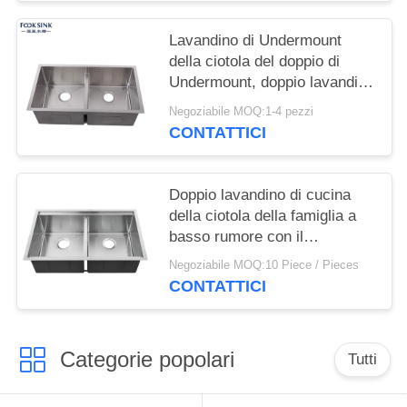
Lavandino di Undermount
della ciotola del doppio di
Undermount, doppio lavandino
commerciale rettangolare
Negoziabile MOQ:1-4 pezzi
della ciotola
CONTATTICI
Doppio lavandino di cucina
della ciotola della famiglia a
basso rumore con il
cuscinetto spesso di riduzione
Negoziabile MOQ:10 Piece / Pieces
del suono
CONTATTICI
Categorie popolari
Tutti