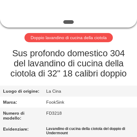
CONTROLLO
DI
QUALITÀ
Doppio lavandino di cucina della ciotola
CONTATTICI
Sus profondo domestico 304
RICHIEDA
del lavandino di cucina della
UNA
ciotola di 32" 18 calibri doppio
CITAZIONE
Luogo di origine:
La Cina
MAPPA
Marca:
FookSink
DEL
Numero di
FD3218
modello:
SITO
Evidenziare:
Lavandino di cucina della ciotola del doppio di
Undermount