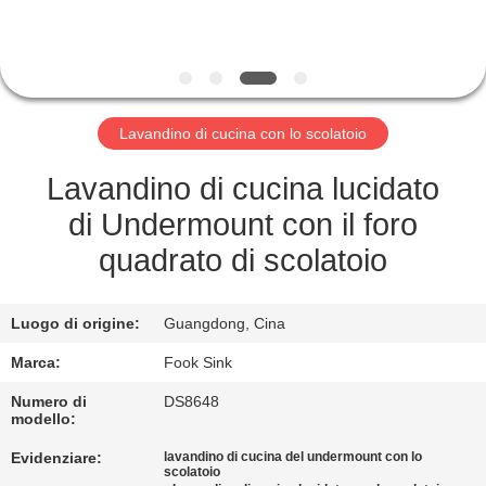
CONTROLLO
DI
QUALITÀ
Lavandino di cucina con lo scolatoio
CONTATTICI
Lavandino di cucina lucidato
RICHIEDA
di Undermount con il foro
UNA
quadrato di scolatoio
CITAZIONE
Luogo di origine:
Guangdong, Cina
MAPPA
Marca:
Fook Sink
DEL
Numero di
DS8648
modello:
SITO
Evidenziare:
lavandino di cucina del undermount con lo
scolatoio