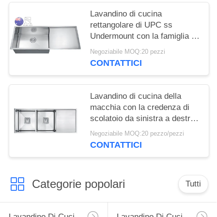
Lavandino di cucina
rettangolare di UPC ss
Undermount con la famiglia di
scolatoio
Negoziabile MOQ:20 pezzi
CONTATTICI
Lavandino di cucina della
macchia con la credenza di
scolatoio da sinistra a destra
all'aperto
Negoziabile MOQ:20 pezzo/pezzi
CONTATTICI
Categorie popolari
Tutti
Lavandino Di Cucina Dell'acciaio Inossidabile Del Grembiule
Lavandino Di Cucina Superiore Dell'acciaio Inossidabile Del Supporto