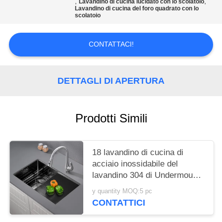
PRIVACY
,
,
Lavandino di cucina lucidato con lo scolatoio
Lavandino di cucina del foro quadrato con lo
scolatoio
POLICY
CONTATTACI!
DETTAGLI DI APERTURA
Prodotti Simili
18 lavandino di cucina di
acciaio inossidabile del
lavandino 304 di Undermount
del calibro con il bordo dello
y quantity MOQ:5 pc
scolo
CONTATTICI