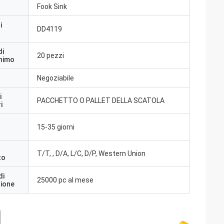
Fook Sink
i
DD4119
di
20 pezzi
inimo
Negoziabile
i
PACCHETTO O PALLET DELLA SCATOLA
i
15-35 giorni
a
T/T, , D/A, L/C, D/P, Western Union
to
di
25000 pc al mese
zione