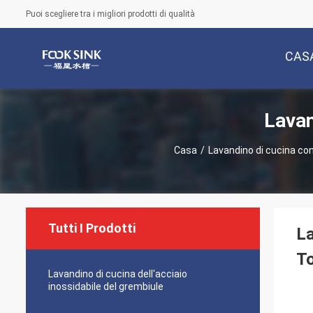
Puoi scegliere tra i migliori prodotti di qualità
CAS
Lavan
Casa
/
Lavandino di cucina con
Tutti I Prodotti
La
To
Lavandino di cucina dell'acciaio
inossidabile del grembiule