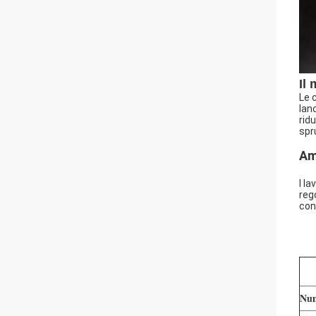
Il
Le 
lan
rid
spr
Am
I l
reg
con
Num