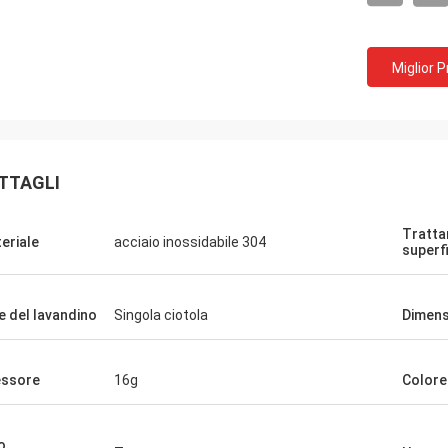
Miglior 
TTAGLI
Tratta
eriale
acciaio inossidabile 304
superf
le del lavandino
Singola ciotola
Dimens
ssore
16g
Colore
o