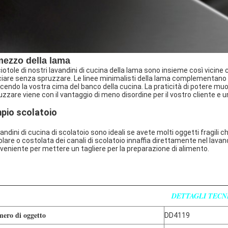
 mezzo della lama
ciotole di nostri lavandini di cucina della lama sono insieme così vicin
ciare senza spruzzare. Le linee minimalisti della lama complementano
ucendo la vostra cima del banco della cucina. La praticità di potere muo
uzzare viene con il vantaggio di meno disordine per il vostro cliente e 
pio scolatoio
avandini di cucina di scolatoio sono ideali se avete molti oggetti fragili
olare o costolata dei canali di scolatoio innaffia direttamente nel lavan
veniente per mettere un tagliere per la preparazione di alimento.
DETTAGLI TECN
ero di oggetto
DD4119