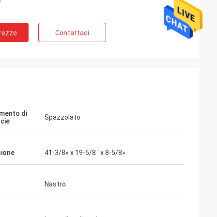
Prezzo
Contattaci
mento di
Spazzolato
icie
ione
41-3/8» x 19-5/8 ' x 8-5/8»
Nastro