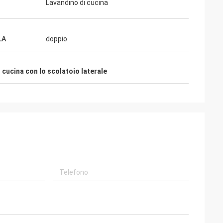
Lavandino di cucina
LA
doppio
 cucina con lo scolatoio laterale
lman
llente e
re è amichevole ed
ca cui i nostri