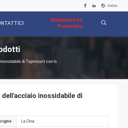
Italian
Richiedere Un
NTATTICI
Preventivo
odotti
描
o inossidabile di Topmount con lo
述
dell'acciaio inossidabile di
origine
La Cina