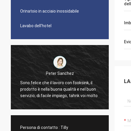
del
Orinatoio in acciaio inossidabile
Imb
Lavabo dell'hotel
Evi
Peter Sanchez
È gran
LA
Sono felice che il lavoro con fooksink, il
d
troppo 
prodotto è nella buona qualità e nel buon
pulire.
servizio, di facile impiego, tahnk voi molto
dolore 
La più
dimens
moda.
Persona di contatto :
Tilly