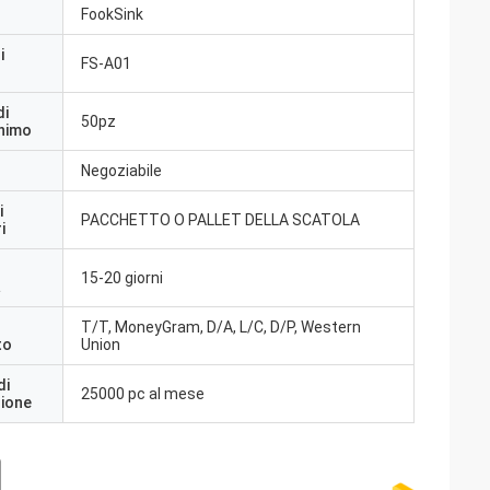
FookSink
i
FS-A01
di
50pz
inimo
Negoziabile
i
PACCHETTO O PALLET DELLA SCATOLA
i
15-20 giorni
a
T/T, MoneyGram, D/A, L/C, D/P, Western
to
Union
di
25000 pc al mese
zione