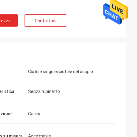
Prezzo
Contattaci
Ciotole singole/ciotole del doppio
eristica
Senza rubinetto
azione
Cucina
io su misura
Accettabile