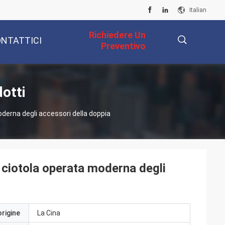
Italian
Richiedere Un
NTATTICI
Preventivo
描
otti
oderna degli accessori della doppia
述
o ciotola operata moderna degli
origine
La Cina