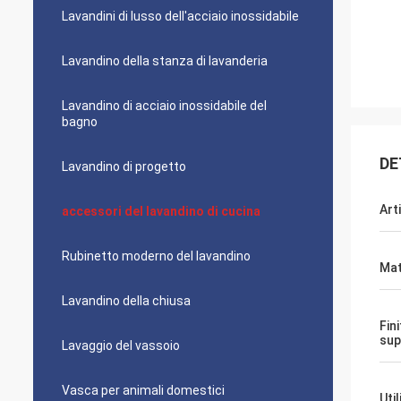
Lavandini di lusso dell'acciaio inossidabile
Lavandino della stanza di lavanderia
Lavandino di acciaio inossidabile del
bagno
DE
Lavandino di progetto
Art
accessori del lavandino di cucina
Rubinetto moderno del lavandino
Mat
Lavandino della chiusa
Fini
sup
Lavaggio del vassoio
Vasca per animali domestici
Uti