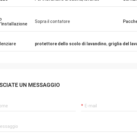
o
Sopra il contatore
Pacch
l'installazione
denziare
protettore dello scolo di lavandino
,
griglia del la
Alan Yudelman
lavandino è molto eccellente e
SCIATE UN MESSAGGIO
fessionale, il fornitore è amichevole ed
le, sono molto cura circa cui i nostri
ogni.