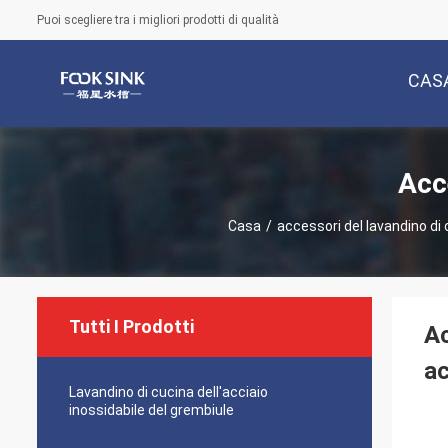
Puoi scegliere tra i migliori prodotti di qualità
CAS
Acc
Casa
/
accessori del lavandino di
Tutti I Prodotti
Ac
ac
Lavandino di cucina dell'acciaio
inossidabile del grembiule