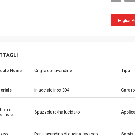
Miglior 
TTAGLI
icolo Nome
Griglie del lavandino
Tipo
eriale
in acciaio inox 304
Caratt
tura di
Spazzolato/ha lucidato
Applic
erficie
lizzo
Per il lavandino di cucina, lavando
Serviz