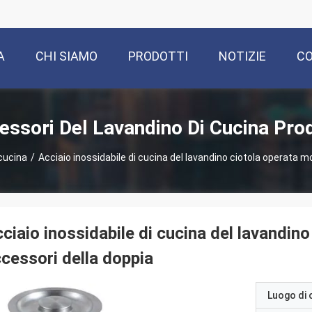
A
CHI SIAMO
PRODOTTI
NOTIZIE
CO
essori Del Lavandino Di Cucina Prod
 cucina
/
Acciaio inossidabile di cucina del lavandino ciotola operata m
ciaio inossidabile di cucina del lavandin
cessori della doppia
Luogo di 