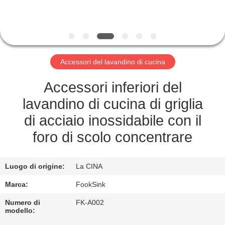
CONTROLLO
DI
QUALITÀ
Accessori del lavandino di cucina
CONTATTICI
Accessori inferiori del
RICHIEDA
lavandino di cucina di griglia
UNA
di acciaio inossidabile con il
CITAZIONE
foro di scolo concentrare
MAPPA
Luogo di origine:
La CINA
DEL
Marca:
FookSink
SITO
Numero di
FK-A002
modello: