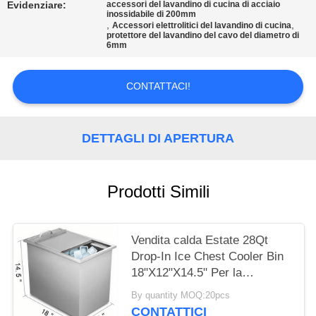
PRIVACY
Evidenziare:
accessori del lavandino di cucina di acciaio
inossidabile di 200mm
POLICY
,
,
Accessori elettrolitici del lavandino di cucina
protettore del lavandino del cavo del diametro di
6mm
CONTATTACI!
DETTAGLI DI APERTURA
Prodotti Simili
Vendita calda Estate 28Qt
Drop-In Ice Chest Cooler Bin
18"X12"X14.5" Per la
conservazione 304 316
By quantity MOQ:20pcs
Acciaio inossidabile Cooler
CONTATTICI