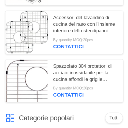
Ice Bin Vino freddo Birra
Outdoor Ice Bin Popolare In
Europa E America
Accessori del lavandino di
cucina del raso con l'insieme
inferiore dello stendipanni
2pcs del protettore di griglia
By quantity MOQ:20pcs
del foro di scarico
CONTATTICI
Spazzolato 304 protettori di
acciaio inossidabile per la
cucina affondi le griglie
inferiori
By quantity MOQ:20pcs
CONTATTICI
Categorie popolari
Tutti