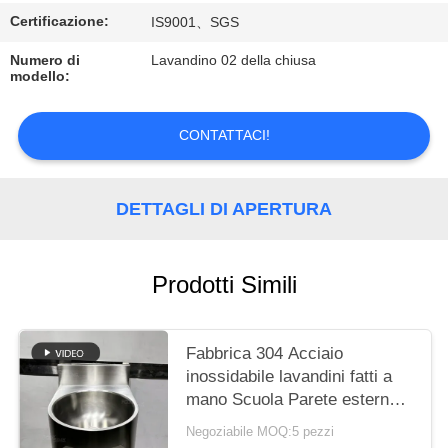
PRIVACY
Certificazione:
IS9001、SGS
POLICY
Numero di
Lavandino 02 della chiusa
modello:
CONTATTACI!
DETTAGLI DI APERTURA
Prodotti Simili
Fabbrica 304 Acciaio
inossidabile lavandini fatti a
mano Scuola Parete esterna
Monte lavandino vasche
Negoziabile MOQ:5 pezzi
vasca lavandino lavandino