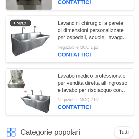
CONTATTICI
lavandino lavandino a mano
lavandino a mano superficie
spazzolata vasca lavandino
Lavandini chirurgici a parete
personalizzata
di dimensioni personalizzate
per ospedali, scuole, lavaggio
mani, prezzo di fabbrica,
Negoziabile MOQ:1 pz
lavandino commerciale in
CONTATTICI
acciaio inossidabile,
Wandwaschbecken Edelstahl
Lavabo medico professionale
per vendita diretta all'ingrosso
e lavabo per risciacquo con
pistola ad alta pressione
Negoziabile MOQ:2 PZ
personalizzata per vasca di
CONTATTICI
lavaggio per lavabo chirurgico
ospedaliero
Categorie popolari
Tutti