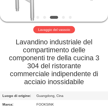
CONTROLLO
DI
QUALITÀ
Lavaggio del vassoio
CONTATTICI
Lavandino industriale del
RICHIEDA
compartimento delle
UNA
componenti tre della cucina 3
CITAZIONE
304 del ristorante
commerciale indipendente di
MAPPA
acciaio inossidabile
DEL
SITO
Luogo di origine:
Guangdong, Cina
Marca:
FOOKSINK