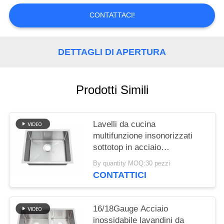
PRIVACY
CONTATTACI!
POLICY
DETTAGLI DI APERTURA
Prodotti Simili
Lavelli da cucina
multifunzione insonorizzati
sottotop in acciaio
inossidabile 304, lavelli
By quantity MOQ:30 pezzi
quadrati fatti a mano su
CONTATTICI
misura per uso domestico,
fregaderos de cocina
16/18Gauge Acciaio
inossidabile lavandini da