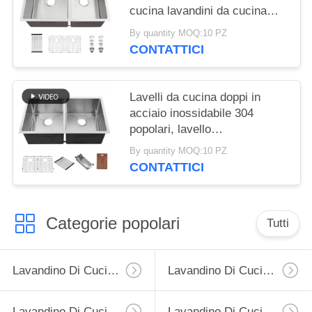
cucina lavandini da cucina
Sus304 finitura spazzolata
By quantity MOQ:10 PZ
32x19 pollici lavandino a
CONTATTICI
doppia ciotola per cucina hotel
Lavelli da cucina doppi in
acciaio inossidabile 304
popolari, lavello
multifunzionale con accessori
By quantity MOQ:10 PZ
CONTATTICI
Categorie popolari
Tutti
Lavandino Di Cucina Dell'acciaio Inossidabile Del Grembiule
Lavandino Di Cucina Superiore Dell'acciaio Inossidabile Del Supporto
Lavandino Di Cucina Dell'acciaio Inossidabile Di Undermount
Lavandino Di Cucina Con Lo Scolatoio