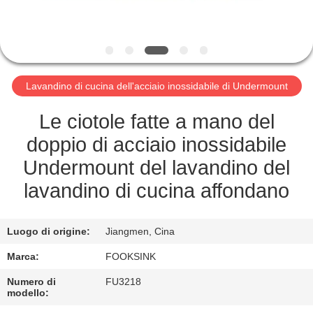
CONTROLLO
DI
QUALITÀ
Lavandino di cucina dell'acciaio inossidabile di Undermount
CONTATTICI
Le ciotole fatte a mano del
RICHIEDA
doppio di acciaio inossidabile
UNA
Undermount del lavandino del
CITAZIONE
lavandino di cucina affondano
MAPPA
Luogo di origine:
Jiangmen, Cina
DEL
Marca:
FOOKSINK
SITO
Numero di
FU3218
modello: