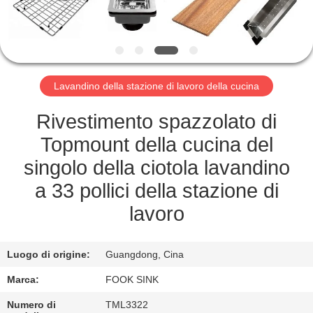
CONTROLLO
DI
QUALITÀ
Lavandino della stazione di lavoro della cucina
CONTATTICI
Rivestimento spazzolato di
RICHIEDA
Topmount della cucina del
UNA
singolo della ciotola lavandino
CITAZIONE
a 33 pollici della stazione di
lavoro
MAPPA
DEL
Luogo di origine:
Guangdong, Cina
SITO
Marca:
FOOK SINK
Numero di
TML3322