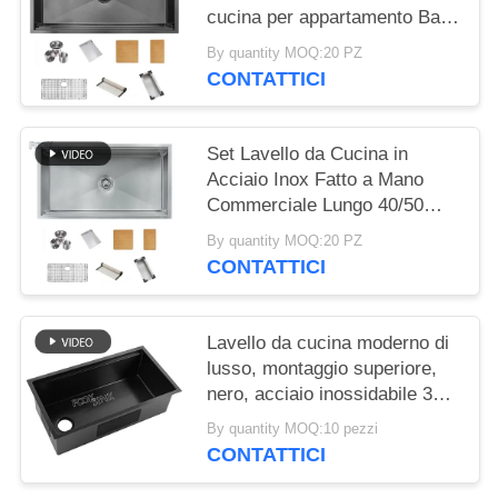
cucina per appartamento Bar
304 in acciaio inossidabile
By quantity MOQ:20 PZ
16/18 calibro Sottopiano
CONTATTICI
Lavello di cucina per la casa
Lavatorio alimentare Bains
Set Lavello da Cucina in
Acciaio Inox Fatto a Mano
Commerciale Lungo 40/50
pollici Sottopiano Singolo e
By quantity MOQ:20 PZ
Doppio Vasca Stazione di
CONTATTICI
Lavoro Lavello Superficie
Spazzolata
Lavello da cucina moderno di
lusso, montaggio superiore,
nero, acciaio inossidabile 304,
spessore 1,2/1,5 mm, fatto a
By quantity MOQ:10 pezzi
mano, con bordo, finitura
CONTATTICI
spazzolata, sottotop, lavello
da lavoro con accessori