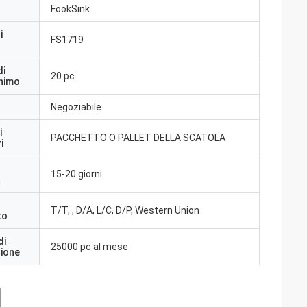
FookSink
i
FS1719
di
20 pc
inimo
Negoziabile
i
PACCHETTO O PALLET DELLA SCATOLA
i
15-20 giorni
a
T/T, , D/A, L/C, D/P, Western Union
to
di
25000 pc al mese
zione