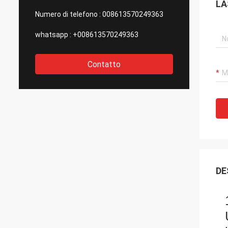
LA
Numero di telefono :
008613570249363
whatsapp :
+008613570249363
Contatto
DE