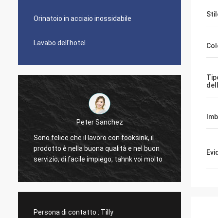
Sti
Orinatoio in acciaio inossidabile
Lavabo dell'hotel
Col
Tip
del
Imb
Peter Sanchez
È gran
Sono felice che il lavoro con fooksink, il
d
troppo 
prodotto è nella buona qualità e nel buon
Evi
pulire.
servizio, di facile impiego, tahnk voi molto
dolore 
La più
dimens
moda.
Persona di contatto :
Tilly