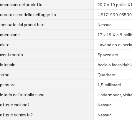
imensioni del prodotto
20,7 x 19 pollici X
umero di modello dell'oggetto
US1719R9-055R
 cessato dal produttore
Nessun
imensione
17 x 19 X a 9 polli
olore
Lavandino di accia
ivestimento
Spazzolato
ateriale
Acciaio inossidabil
orma
Quadrato
pessore
1,5 millimetri
etodo dell'installazione
Undermount, visit
atterie incluse?
Nessun
atterie richieste?
Nessun