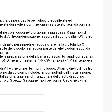
ciaio inossidabile per robusto eccellente ed
te durevole e commerciale resistenti, facili da pulire e
 con i cuscinetti di gomma più spessi & più molli di
ento di Anti-condensazione, assorbe il suono dalla FONTE ed
inato per impedire l'acqua stare nella ciotola. La X
rtite dello scolo la maggior parte dei elettrodomestici da
extra.
la preparazione della barra ed asciutto rapidi con i canali
etro) |Dimensioni interne: 14-7/8» (ampia) x 17" (anteriore-a-
 VITA che vi mette in primo luogo. Stiamo dietro il nostro
no da 30 giorni. include: I modi multipli dell'installazione,
llazione, griglia multifunzionale del piatto di acciaio
tro di 3 pezzi, 3 spugne molli per pulire. Cad o help-line