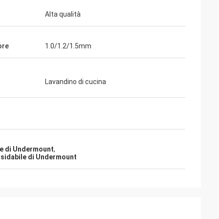
Alta qualità
ore
1.0/1.2/1.5mm
Lavandino di cucina
lman
llente e
re è amichevole ed
ile di Undermount
,
ca cui i nostri
ossidabile di Undermount