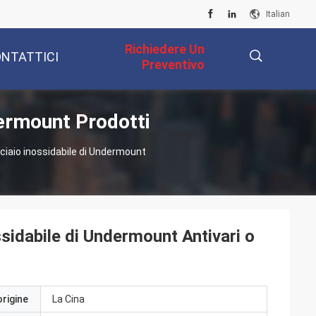
Italian
Richiedere Un
NTATTICI
Preventivo
dermount Prodotti
描
cciaio inossidabile di Undermount
述
ssidabile di Undermount Antivari o
origine
La Cina