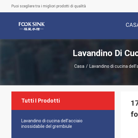
Puoi scegliere tra i migliori prodotti di qualità
CAS
Lavandino Di Cuc
Casa
/
Lavandino di cucina dell
Tutti I Prodotti
17
fo
Lavandino di cucina dell'acciaio
inossidabile del grembiule