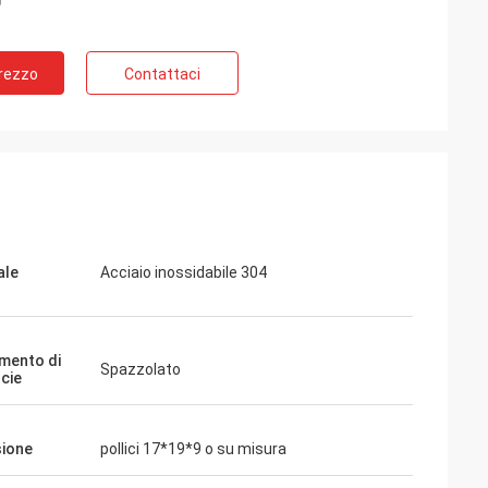
Prezzo
Contattaci
ale
Acciaio inossidabile 304
mento di
Spazzolato
icie
ione
pollici 17*19*9 o su misura