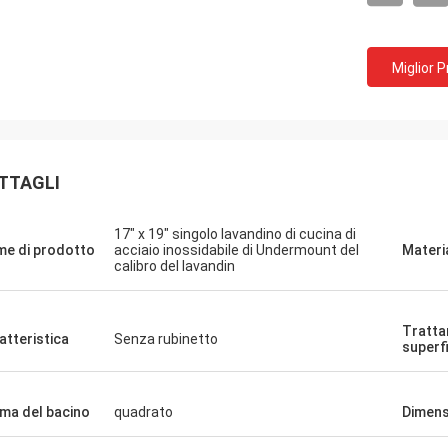
Miglior 
TTAGLI
17" x 19" singolo lavandino di cucina di
e di prodotto
acciaio inossidabile di Undermount del
Materi
calibro del lavandin
Tratta
atteristica
Senza rubinetto
superf
ma del bacino
quadrato
Dimens