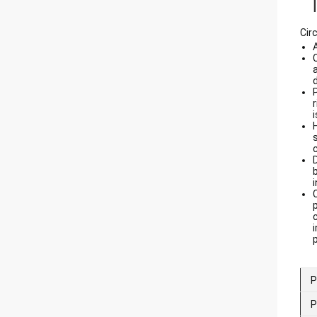
Cir
d
i
i
p
P
P