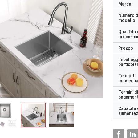
Marca
Numero d
modello
Quantità 
ordine m
Prezzo
Imballagg
particolar
Tempi di
consegn
Termini di
pagamen
Capacità 
alimenta