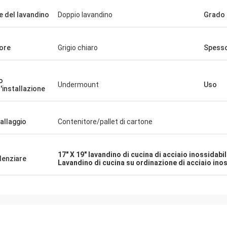
le del lavandino
Doppio lavandino
Grado
ore
Grigio chiaro
Spess
o
Undermount
Uso
l'installazione
Gilder di Michelle
Alan Yude
allaggio
Contenitore/pallet di cartone
de. Lo amiamo. Gli angoli non sono
Il lavandino è molto ecce
taglienti in modo da è facile da
professionale, il fornito
17" X 19" lavandino di cucina di acciaio inossidab
denziare
 Gli scaffali possono essere un
utile, sono molto cura cir
Lavandino di cucina su ordinazione di acciaio in
da pulire ma camice che li gradisco.
bisogni.
 piccola sezione è ancora una
ione rispettabile. Guarda molto alla