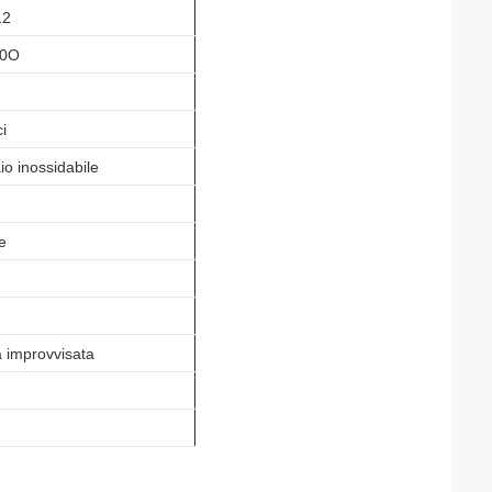
12
00O
ci
io inossidabile
e
a improvvisata