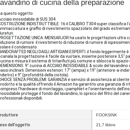
lavandino di cucina della preparazione
ca questo oggetto
Acciaio inossidabile di SUS 304
COSTRUZIONE INDISTRUTTIBILE: 16 il CALIBRO T304 super classifica l'ac
ammaccatura e graffio di rivestimento spazzolato del grado estremamen
uraturi.
PROGETTAZIONE UNICA: MENSARJOR ha usato le progettazioni ultra calme
riduzione di rumore. il rivestimento di riduzione di rumore di ispessim
isolare il condensato.
HANDCRAFTED NEGLI DAGLI ARTIGIANI ESPERTI: il fondo leggermente è incl
scanala la progettazione è facile da vuotare, insieme posteriore 3,5" pa
cucina e misura il sistema di tritarifiuti più comune e sblocca lo spazio 
DEMENSIONS: 9" cucina di ACCIAIO INOSSIDABILE & scolo del lavandino del
bassi inclinati. Dimensioni esteriori: 17" (ampia) x 19" (anteriore-a-indi
ndietro) x 9" (profondità della ciotola).
CHIOCE SENZA PROBLEMI: GARANZIA e servizio di assistenza al cliente di
prodotto e la qualità offrendo il Amazon ha garantito una garanzia di ritor
compreso l'hardware di montaggio, i pamphlet e l'orientamento dell'insta
nossidabile protegge il fondo del lavandino, lo spreco del filtro del canes
rofessionali disponibili.
roduttore
FOOKSINK
eso dell'oggetto
21,7 libbre