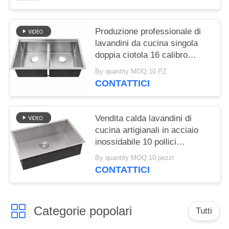
Produzione professionale di
lavandini da cucina singola
doppia ciotola 16 calibro
lavandini in acciaio
By quantity MOQ:10 PZ
inossidabile sotto il bancone
CONTATTICI
lavandini da cucina vasca
33x20 pollici scaffale Stazione
di lavoro 10 pollici profondo
Vendita calda lavandini di
lavandino sottoterra
cucina artigianali in acciaio
inossidabile 10 pollici
profondo Sus304 lavandino
By quantity MOQ:10 pezzi
per la cucina appartamento
CONTATTICI
hotel Fregadero De Cocina
Categorie popolari
Tutti