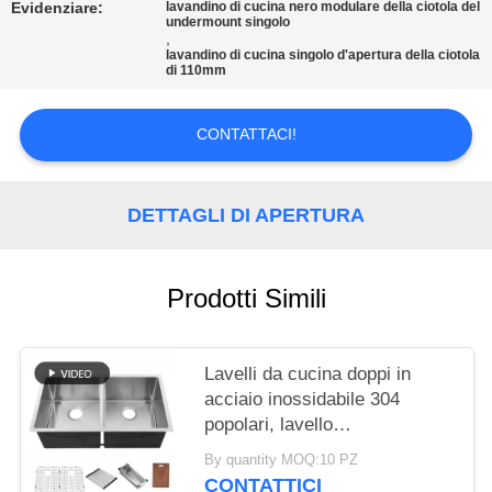
PRIVACY
Evidenziare:
lavandino di cucina nero modulare della ciotola del
undermount singolo
POLICY
,
lavandino di cucina singolo d'apertura della ciotola
di 110mm
CONTATTACI!
DETTAGLI DI APERTURA
Prodotti Simili
Lavelli da cucina doppi in
acciaio inossidabile 304
popolari, lavello
multifunzionale con accessori
By quantity MOQ:10 PZ
CONTATTICI