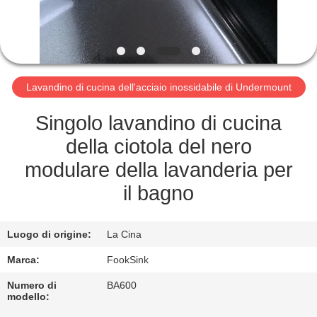
CONTROLLO
DI
QUALITÀ
Lavandino di cucina dell'acciaio inossidabile di Undermount
CONTATTICI
Singolo lavandino di cucina
RICHIEDA
della ciotola del nero
UNA
modulare della lavanderia per
CITAZIONE
il bagno
MAPPA
Luogo di origine:
La Cina
DEL
Marca:
FookSink
SITO
Numero di
BA600
modello: