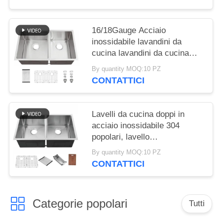
misura per uso domestico,
fregaderos de cocina
16/18Gauge Acciaio
inossidabile lavandini da
cucina lavandini da cucina
Sus304 finitura spazzolata
By quantity MOQ:10 PZ
32x19 pollici lavandino a
CONTATTICI
doppia ciotola per cucina hotel
Lavelli da cucina doppi in
acciaio inossidabile 304
popolari, lavello
multifunzionale con accessori
By quantity MOQ:10 PZ
CONTATTICI
Categorie popolari
Tutti