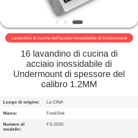
CONTROLLO
DI
QUALITÀ
Lavandino di cucina dell'acciaio inossidabile di Undermount
CONTATTICI
16 lavandino di cucina di
RICHIEDA
acciaio inossidabile di
UNA
Undermount di spessore del
CITAZIONE
calibro 1.2MM
MAPPA
Luogo di origine:
La CINA
DEL
Marca:
FookSink
SITO
Numero di
FS-2020
modello: