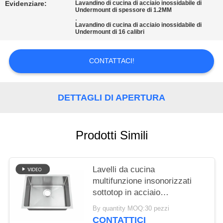
PRIVACY
Evidenziare:
Lavandino di cucina di acciaio inossidabile di
Undermount di spessore di 1.2MM
POLICY
,
Lavandino di cucina di acciaio inossidabile di
Undermount di 16 calibri
CONTATTACI!
DETTAGLI DI APERTURA
Prodotti Simili
Lavelli da cucina
multifunzione insonorizzati
sottotop in acciaio
inossidabile 304, lavelli
By quantity MOQ:30 pezzi
quadrati fatti a mano su
CONTATTICI