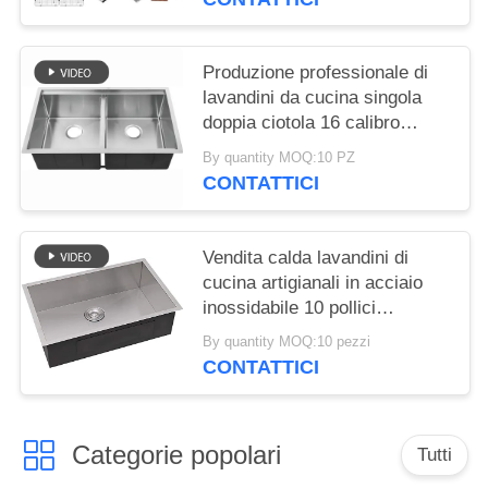
Produzione professionale di
lavandini da cucina singola
doppia ciotola 16 calibro
lavandini in acciaio
By quantity MOQ:10 PZ
inossidabile sotto il bancone
CONTATTICI
lavandini da cucina vasca
33x20 pollici scaffale Stazione
di lavoro 10 pollici profondo
Vendita calda lavandini di
lavandino sottoterra
cucina artigianali in acciaio
inossidabile 10 pollici
profondo Sus304 lavandino
By quantity MOQ:10 pezzi
per la cucina appartamento
CONTATTICI
hotel Fregadero De Cocina
Categorie popolari
Tutti