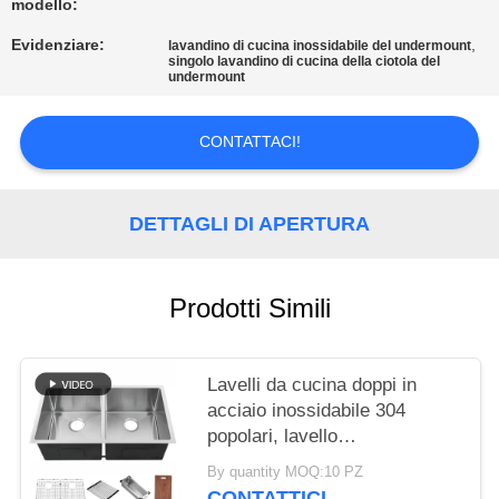
PRIVACY
modello:
POLICY
Evidenziare:
,
lavandino di cucina inossidabile del undermount
singolo lavandino di cucina della ciotola del
undermount
CONTATTACI!
DETTAGLI DI APERTURA
Prodotti Simili
Lavelli da cucina doppi in
acciaio inossidabile 304
popolari, lavello
multifunzionale con accessori
By quantity MOQ:10 PZ
CONTATTICI