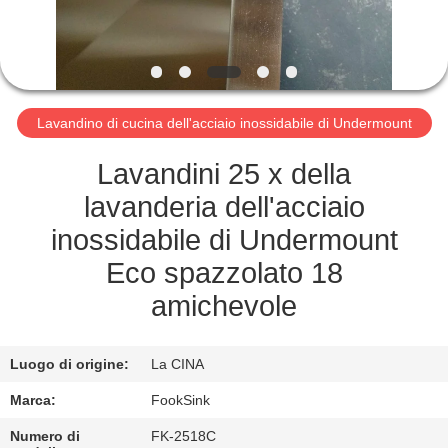
CONTROLLO
DI
QUALITÀ
Lavandino di cucina dell'acciaio inossidabile di Undermount
CONTATTICI
Lavandini 25 x della
RICHIEDA
lavanderia dell'acciaio
UNA
inossidabile di Undermount
CITAZIONE
Eco spazzolato 18
amichevole
MAPPA
DEL
Luogo di origine:
La CINA
SITO
Marca:
FookSink
Numero di
FK-2518C