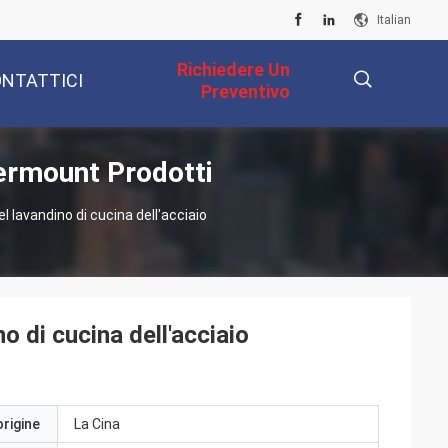
Italian
Richiedere Un
NTATTICI
Preventivo
dermount Prodotti
描
l lavandino di cucina dell'acciaio
述
o di cucina dell'acciaio
origine
La Cina