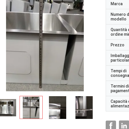
Marca
Numero d
modello
Quantità 
ordine m
Prezzo
Imballagg
particolar
Tempi di
consegn
Termini di
pagamen
Capacità 
alimenta