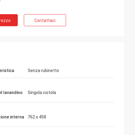
Prezzo
Contattaci
eristica
Senza rubinetto
el lavandino
Singola ciotola
ione interna
762 x 458