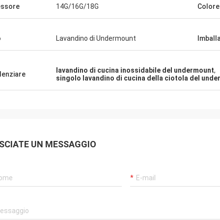
ssore
14G/16G/18G
Colore
o
Lavandino di Undermount
Imball
lavandino di cucina inossidabile del undermount
,
denziare
singolo lavandino di cucina della ciotola del und
Alan Yudelman
ndino è molto eccellente e
SCIATE UN MESSAGGIO
ionale, il fornitore è amichevole ed
sono molto cura circa cui i nostri
.