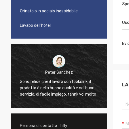
Spe
Orinatoio in acciaio inossidabile
Us
Lavabo dell'hotel
Evi
Gilder di Michelle
È grande. Lo amiamo. Gli angoli non sono
Il lava
LA
troppo taglienti in modo da è facile da
profess
pulire. Gli scaffali possono essere un
utile, 
dolore da pulire ma camice che li gradisco.
bisogni
La più piccola sezione è ancora una
dimensione rispettabile. Guarda molto alla
moda.
Persona di contatto :
Tilly