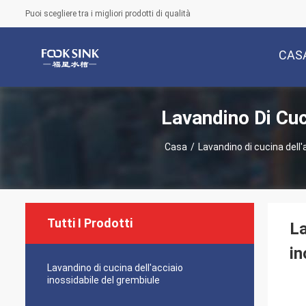
Puoi scegliere tra i migliori prodotti di qualità
CAS
Lavandino Di Cuc
Casa
/
Lavandino di cucina dell
Tutti I Prodotti
La
in
Lavandino di cucina dell'acciaio
inossidabile del grembiule