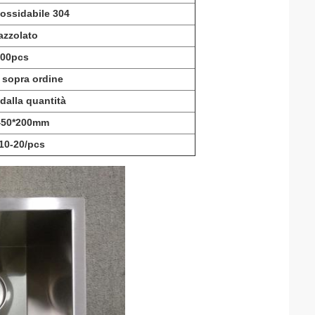
nossidabile 304
azzolato
100pcs
 sopra ordine
dalla quantità
450*200mm
10-20/pcs