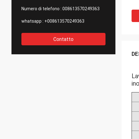
Numero di telefono :
008613570249363
whatsapp :
+008613570249363
Contatto
DE
La
in