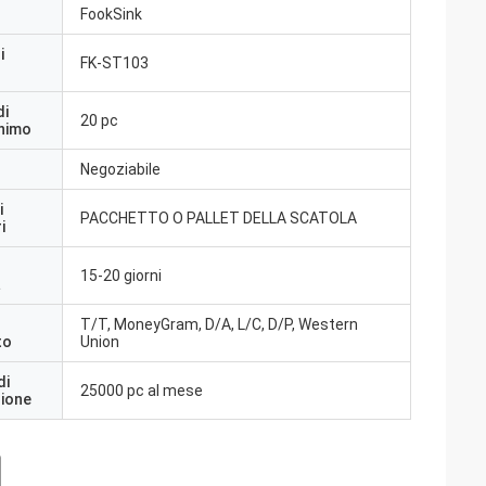
FookSink
i
FK-ST103
di
20 pc
inimo
Negoziabile
i
PACCHETTO O PALLET DELLA SCATOLA
i
15-20 giorni
a
T/T, MoneyGram, D/A, L/C, D/P, Western
to
Union
di
25000 pc al mese
zione