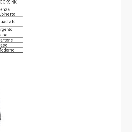
OOKSINK
Senza
ubinetto
uadrato
rgento
Casa
artone
Raso
Moderno