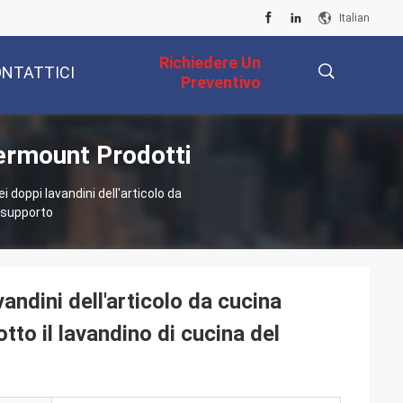
Italian
Richiedere Un
NTATTICI
Preventivo
dermount Prodotti
描
i doppi lavandini dell'articolo da
l supporto
述
andini dell'articolo da cucina
tto il lavandino di cucina del