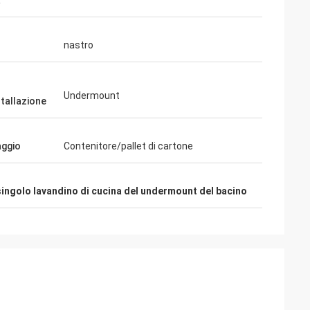
a
nastro
Undermount
stallazione
aggio
Contenitore/pallet di cartone
singolo lavandino di cucina del undermount del bacino
d