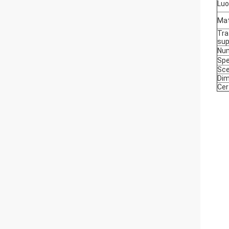
Luo
Mat
Tra
sup
Num
Sp
Sce
Dim
Cer