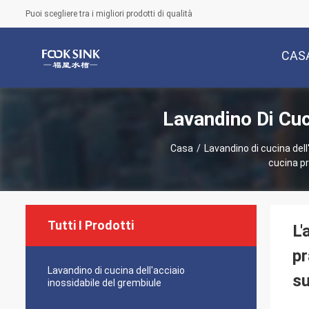
Puoi scegliere tra i migliori prodotti di qualità
CAS
Lavandino Di Cuc
Casa
/
Lavandino di cucina del
cucina pr
Tutti I Prodotti
L'
pr
Lavandino di cucina dell'acciaio
s
inossidabile del grembiule