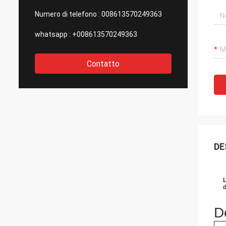
Numero di telefono :
008613570249363
whatsapp :
+008613570249363
Contatto
DE
L
d
De