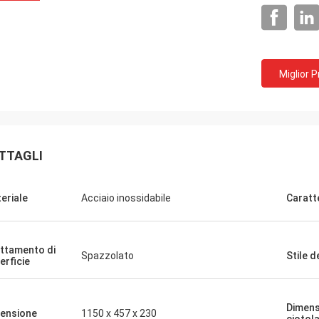
Miglior 
TTAGLI
eriale
Acciaio inossidabile
Caratt
ttamento di
Spazzolato
Stile d
erficie
Dimens
ensione
1150 x 457 x 230