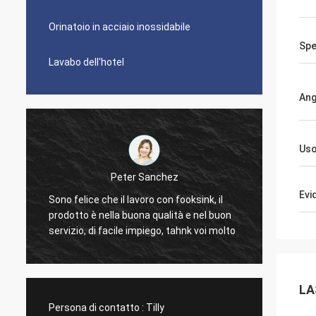
Orinatoio in acciaio inossidabile
Spe
Lavabo dell'hotel
Ang
Us
Gilder di Mi
Peter Sanchez
È grande. Lo amiamo. Gli
Evi
lice che il lavoro con fooksink, il
troppo taglienti in modo 
to è nella buona qualità e nel buon
pulire. Gli scaffali poss
io, di facile impiego, tahnk voi molto
dolore da pulire ma cami
La più piccola sezione 
dimensione rispettabile.
moda.
LA
Persona di contatto :
Tilly