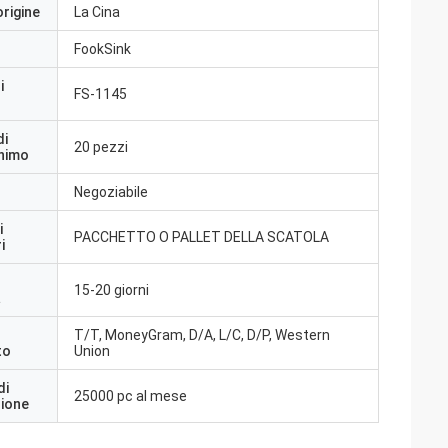
origine
La Cina
FookSink
i
FS-1145
di
20 pezzi
inimo
Negoziabile
i
PACCHETTO O PALLET DELLA SCATOLA
i
15-20 giorni
a
T/T, MoneyGram, D/A, L/C, D/P, Western
to
Union
di
25000 pc al mese
zione