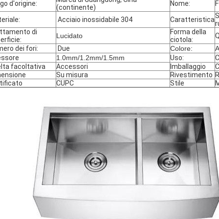
go d'origine:
Nome:
F
(continente)
eriale:
Acciaio inossidabile 304
Caratteristica
r
ttamento di
Forma della
Lucidato
Q
erficie:
ciotola:
ero dei fori:
Due
Colore:
A
essore
1.0mm/1.2mm/1.5mm
Uso:
lta facoltativa
Accessori
Imballaggio
C
ensione
Su misura
Rivestimento
tificato
CUPC
Stile