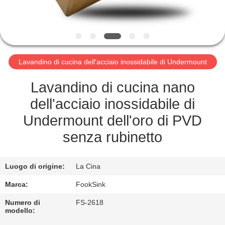
CONTROLLO
DI
QUALITÀ
Lavandino di cucina dell'acciaio inossidabile di Undermount
CONTATTICI
Lavandino di cucina nano
RICHIEDA
dell'acciaio inossidabile di
UNA
Undermount dell'oro di PVD
CITAZIONE
senza rubinetto
MAPPA
Luogo di origine:
La Cina
DEL
Marca:
FookSink
SITO
Numero di
FS-2618
modello: