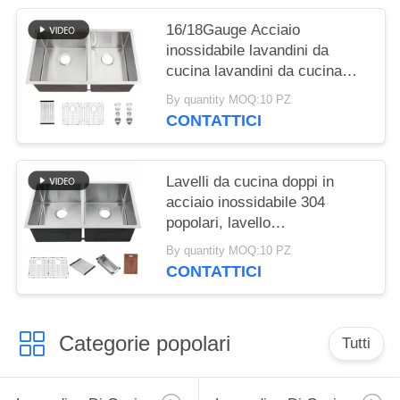
fregaderos de cocina
16/18Gauge Acciaio
inossidabile lavandini da
cucina lavandini da cucina
Sus304 finitura spazzolata
By quantity MOQ:10 PZ
32x19 pollici lavandino a
CONTATTICI
doppia ciotola per cucina hotel
Lavelli da cucina doppi in
acciaio inossidabile 304
popolari, lavello
multifunzionale con accessori
By quantity MOQ:10 PZ
CONTATTICI
Categorie popolari
Tutti