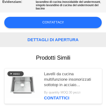
PRIVACY
Evidenziare:
,
lavandino di cucina inossidabile del undermount
singolo lavandino di cucina del undermount del
POLICY
bacino
CONTATTACI!
DETTAGLI DI APERTURA
Prodotti Simili
Lavelli da cucina
multifunzione insonorizzati
sottotop in acciaio
inossidabile 304, lavelli
By quantity MOQ:30 pezzi
quadrati fatti a mano su
CONTATTICI
misura per uso domestico,