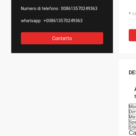
Numero di telefono :
008613570249363
whatsapp :
+008613570249363
Contatto
DE
Mod
Dim
Mat
Sp
Sti
Ca