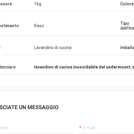
ssore
16g
Colore
Tipo
estimento
Raso
dell'in
o
Lavandino di cucina
Imball
denziare
lavandino di cucina inossidabile del undermount
,
Alan Yudelman
n sono
Il lavandino è molto eccellente e
e da
professionale, il fornitore è amichevole ed
 un
utile, sono molto cura circa cui i nostri
radisco.
bisogni.
SCIATE UN MESSAGGIO
a
lto alla