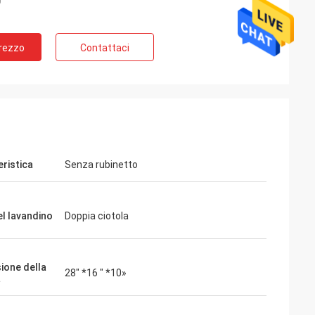
Prezzo
Contattaci
eristica
Senza rubinetto
el lavandino
Doppia ciotola
ione della
28" *16 " *10»
a