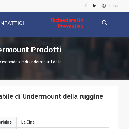
Italian
Richiedere Un
NTATTICI
Preventivo
dermount Prodotti
描
io inossidabile di Undermount della
述
dabile di Undermount della ruggine
origine
La Cina