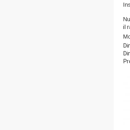
In
Nu
il
Mo
Di
Di
Pr