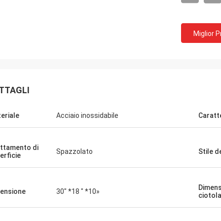
Miglior 
TTAGLI
eriale
Acciaio inossidabile
Caratt
ttamento di
Spazzolato
Stile d
erficie
Dimens
ensione
30" *18 " *10»
ciotol