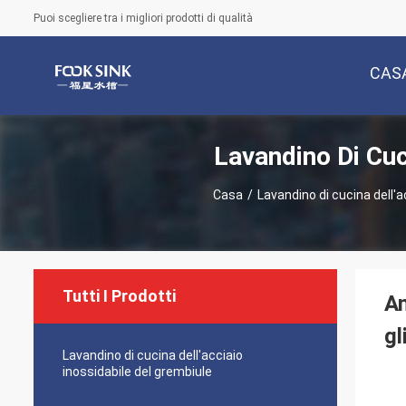
Puoi scegliere tra i migliori prodotti di qualità
CAS
Lavandino Di Cuc
Casa
/
Lavandino di cucina dell'
Tutti I Prodotti
An
gl
Lavandino di cucina dell'acciaio
inossidabile del grembiule