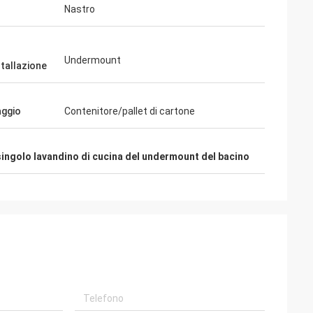
Nastro
Undermount
stallazione
aggio
Contenitore/pallet di cartone
singolo lavandino di cucina del undermount del bacino