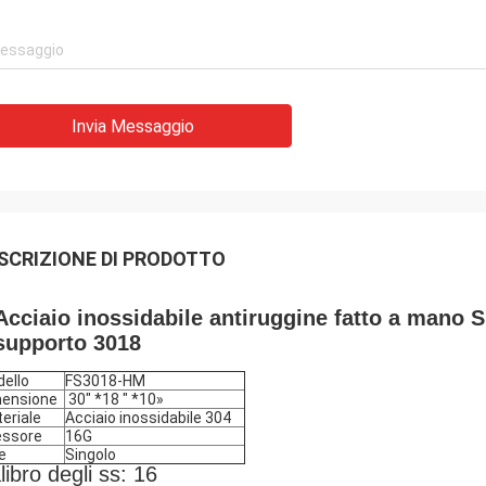
Invia Messaggio
SCRIZIONE DI PRODOTTO
Acciaio inossidabile antiruggine fatto a mano S
supporto 3018
ello
FS3018-HM
ensione
30" *18 " *10»
eriale
Acciaio inossidabile 304
essore
16G
le
Singolo
libro degli ss: 16