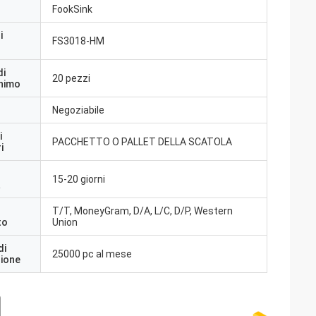
FookSink
i
FS3018-HM
di
20 pezzi
inimo
Negoziabile
i
PACCHETTO O PALLET DELLA SCATOLA
i
15-20 giorni
a
T/T, MoneyGram, D/A, L/C, D/P, Western
to
Union
di
25000 pc al mese
zione