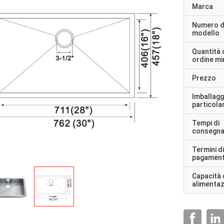
Marca
Numero d
modello
Quantità 
ordine m
Prezzo
Imballagg
particolar
Tempi di
consegn
Termini di
pagamen
Capacità 
alimenta