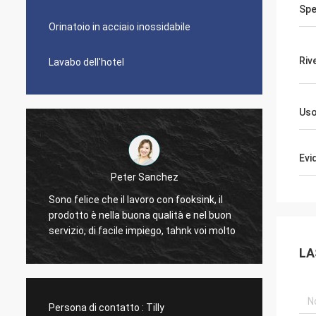
Spe
Orinatoio in acciaio inossidabile
Riv
Lavabo dell'hotel
Us
Evi
Gilder di Michelle
ter Sanchez
È grande. Lo amiamo. Gli angoli no
 lavoro con fooksink, il
troppo taglienti in modo da è facil
buona qualità e nel buon
pulire. Gli scaffali possono essere
le impiego, tahnk voi molto
dolore da pulire ma camice che li g
LA
La più piccola sezione è ancora un
dimensione rispettabile. Guarda mo
moda.
Persona di contatto :
Tilly