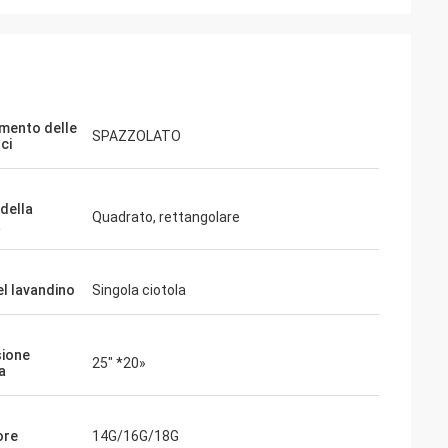
mento delle
SPAZZOLATO
ci
della
Quadrato, rettangolare
a
el lavandino
Singola ciotola
ione
25" *20»
a
ore
14G/16G/18G