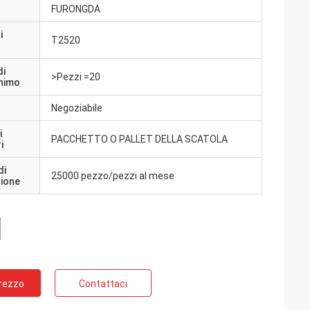
FURONGDA
i
T2520
di
>Pezzi =20
inimo
Negoziabile
i
PACCHETTO O PALLET DELLA SCATOLA
i
di
25000 pezzo/pezzi al mese
zione
Prezzo
Contattaci