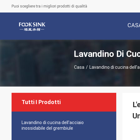
Puoi scegliere tra i migliori prodotti di qualità
CAS
Lavandino Di Cuc
Casa
/
Lavandino di cucina dell'
Tutti I Prodotti
L'
Un
Lavandino di cucina dell'acciaio
inossidabile del grembiule