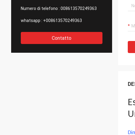
Numero di telefono :
008613570249363
whatsapp :
+008613570249363
Contatto
DE
E
U
Dim