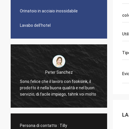
Orinatoio in acciaio inossidabile
col
Lavabo dell'hotel
Uti
Tip
Peter Sanchez
Evi
È gran
Sono felice che il lavoro con fooksink, il
d
troppo 
prodotto è nella buona qualità e nel buon
pulire.
servizio, di facile impiego, tahnk voi molto
dolore 
La più
dimens
LA
moda.
Persona di contatto :
Tilly