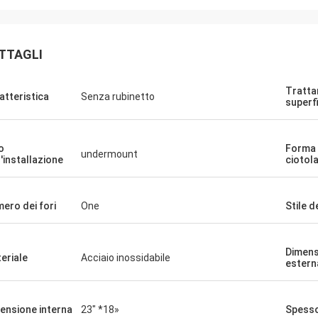
TTAGLI
Tratta
atteristica
Senza rubinetto
superfi
o
Forma 
undermount
l'installazione
ciotol
ero dei fori
One
Stile d
Dimens
eriale
Acciaio inossidabile
estern
ensione interna
23" *18»
Spess