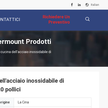
Italian
Richiedere Un
NTATTICI
Preventivo
dermount Prodotti
描
cucina dell'acciaio inossidabile di
述
ll'acciaio inossidabile di
0 pollici
origine
La Cina