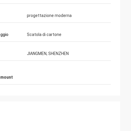
progettazione moderna
aggio
Scatola di cartone
JIANGMEN, SHENZHEN
lman
ermount
llente e
re è amichevole ed
ca cui i nostri