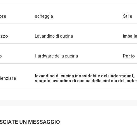
ore
scheggia
Stile
lizzo
Lavandino di cucina
imball
o
Hardware della cucina
Porto
Gilder di Michelle
Alan Yude
lavandino di cucina inossidabile del undermount
,
denziare
singolo lavandino di cucina della ciotola del und
de. Lo amiamo. Gli angoli non sono
Il lavandino è molto ecce
taglienti in modo da è facile da
professionale, il fornito
 Gli scaffali possono essere un
utile, sono molto cura cir
da pulire ma camice che li gradisco.
bisogni.
 piccola sezione è ancora una
ione rispettabile. Guarda molto alla
SCIATE UN MESSAGGIO