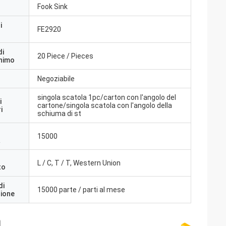
Fook Sink
i
FE2920
di
20 Piece / Pieces
inimo
Negoziabile
singola scatola 1pc/carton con l'angolo del
i
cartone/singola scatola con l'angolo della
i
schiuma di st
15000
a
L / C, T / T, Western Union
to
di
15000 parte / parti al mese
zione