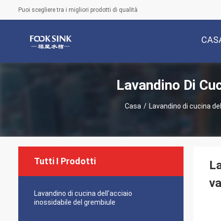
Puoi scegliere tra i migliori prodotti di qualità
CAS
Lavandino Di Cuc
Casa
/
Lavandino di cucina de
Tutti I Prodotti
La
va
Lavandino di cucina dell'acciaio
inossidabile del grembiule