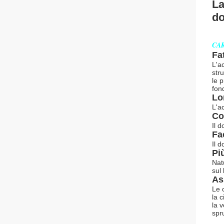
La
do
CAR
Fa
L'a
str
le 
fond
Lo
L'ac
Co
Il 
Fa
Il 
Pi
Natu
sul
Ass
Le 
la 
la 
spr