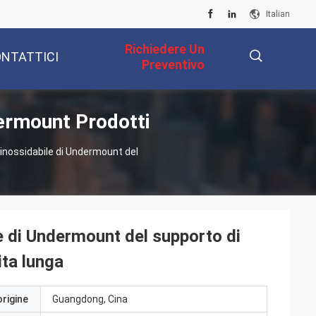
Italian
Richiedere Un
NTATTICI
Preventivo
dermount Prodotti
描
 inossidabile di Undermount del
述
le di Undermount del supporto di
ita lunga
origine
Guangdong, Cina