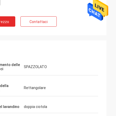
Prezzo
Contattaci
mento delle
SPAZZOLATO
ci
della
Rettangolare
a
el lavandino
doppia ciotola