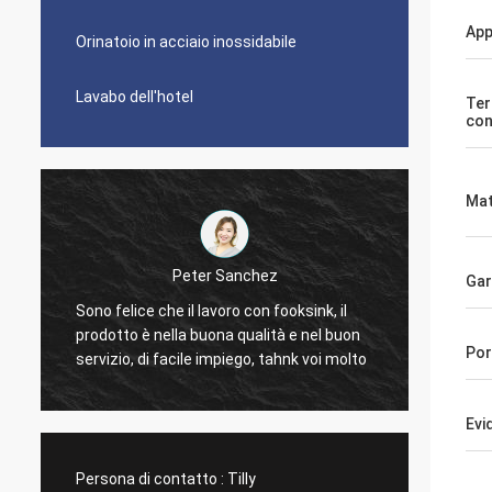
App
Orinatoio in acciaio inossidabile
Lavabo dell'hotel
Ter
co
Mat
Peter Sanchez
Gar
È gran
Sono felice che il lavoro con fooksink, il
d
troppo 
prodotto è nella buona qualità e nel buon
pulire.
Por
servizio, di facile impiego, tahnk voi molto
dolore 
La più
dimens
Evi
moda.
Persona di contatto :
Tilly