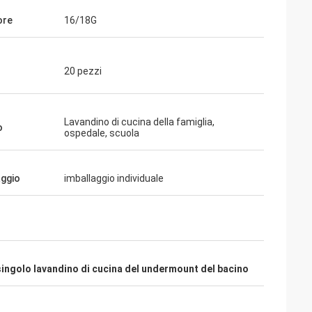
ore
16/18G
20 pezzi
Lavandino di cucina della famiglia,
o
ospedale, scuola
lman
aggio
imballaggio individuale
llente e
re è amichevole ed
ca cui i nostri
singolo lavandino di cucina del undermount del bacino