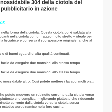
nossidabile 304 della ciotola del
pubblicitario in azione
OOK
 nella forma della ciotola. Questa ciotola poi è saldata alla
ccanti nella ciotola con un raggio molto stretto – ideale per
la lisciatrice e conserva il suo spessore originale, anche al
 e di buoni sguardi di alta qualità continuati.
 è facile da eseguire due mansioni allo stesso tempo.
 è facile da eseguire due mansioni allo stesso tempo.
o inossidabile altro. Così potete mettere i lavaggi molti piatti
 che potete muovere un rubinetto corrente dalla ciotola verso
o piuttosto che complica, migliorando piuttosto che riducendo
inetto corrente dalla ciotola verso la ciotola senza
n estetico aerodinamico nella loro cucina.