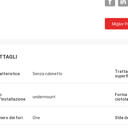
Miglior 
TTAGLI
Tratta
atteristica
Senza rubinetto
superfi
o
Forma 
undermount
l'installazione
ciotol
ero dei fori
One
Stile d