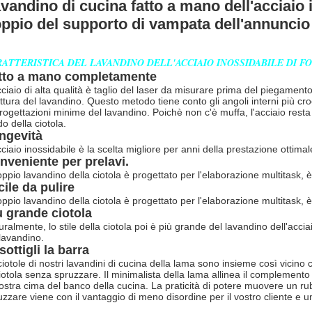
vandino di cucina fatto a mano dell'acciaio i
ppio del supporto di vampata dell'annuncio 
ATTERISTICA DEL LAVANDINO DELL'ACCIAIO INOSSIDABILE DI F
tto a mano completamente
cciaio di alta qualità è taglio del laser da misurare prima del piegamento
uttura del lavandino. Questo metodo tiene conto gli angoli interni più cro
progettazioni minime del lavandino. Poichè non c'è muffa, l'acciaio resta 
o della ciotola.
ngevità
ciaio inossidabile è la scelta migliore per anni della prestazione ottimale
nveniente per prelavi.
doppio lavandino della ciotola è progettato per l'elaborazione multitask,
cile da pulire
doppio lavandino della ciotola è progettato per l'elaborazione multitask,
ù grande ciotola
ralmente, lo stile della ciotola poi è più grande del lavandino dell'acciai
 lavandino.
ottigli la barra
ciotole di nostri lavandini di cucina della lama sono insieme così vicino
ciotola senza spruzzare. Il minimalista della lama allinea il complement
vostra cima del banco della cucina. La praticità di potere muovere un rub
uzzare viene con il vantaggio di meno disordine per il vostro cliente e u