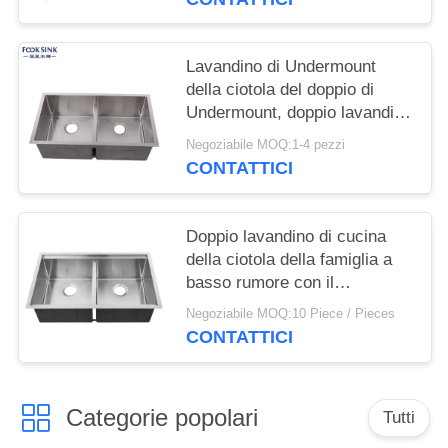
Lavandino di Undermount
della ciotola del doppio di
Undermount, doppio lavandino
commerciale rettangolare
Negoziabile MOQ:1-4 pezzi
della ciotola
CONTATTICI
Doppio lavandino di cucina
della ciotola della famiglia a
basso rumore con il
cuscinetto spesso di riduzione
Negoziabile MOQ:10 Piece / Pieces
del suono
CONTATTICI
Categorie popolari
Tutti