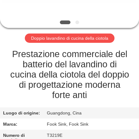
CONTROLLO
DI
QUALITÀ
Doppio lavandino di cucina della ciotola
CONTATTICI
Prestazione commerciale del
RICHIEDA
batterio del lavandino di
UNA
cucina della ciotola del doppio
CITAZIONE
di progettazione moderna
forte anti
MAPPA
DEL
Luogo di origine:
Guangdong, Cina
SITO
Marca:
Fook Sink, Fook Sink
Numero di
T3219E