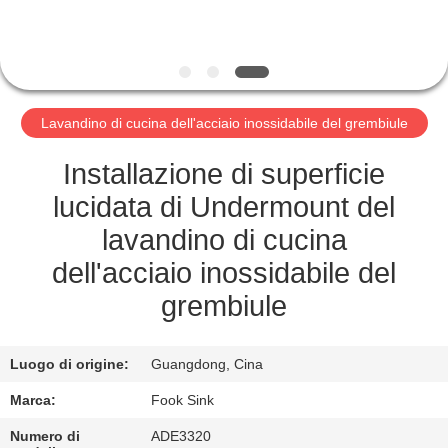
CONTROLLO
DI
QUALITÀ
Lavandino di cucina dell'acciaio inossidabile del grembiule
CONTATTICI
Installazione di superficie
RICHIEDA
lucidata di Undermount del
UNA
lavandino di cucina
CITAZIONE
dell'acciaio inossidabile del
grembiule
MAPPA
DEL
Luogo di origine:
Guangdong, Cina
SITO
Marca:
Fook Sink
Numero di
ADE3320