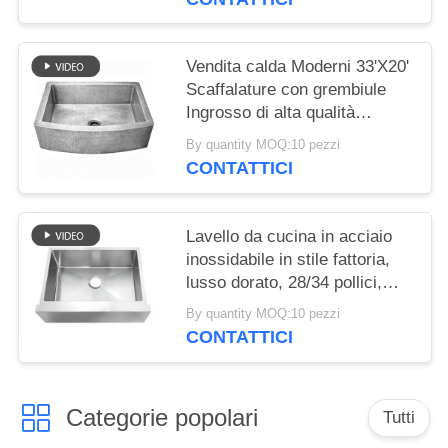
Vendita calda Moderni 33'X20'
Scaffalature con grembiule
Ingrosso di alta qualità
profonda in 10 pollici martello
By quantity MOQ:10 pezzi
modellato bordo lavandino di
CONTATTICI
cucina Fregadero De Cocina
Lavello da cucina in acciaio
inossidabile in stile fattoria,
lusso dorato, 28/34 pollici,
frontale a grembiule, finitura
By quantity MOQ:10 pezzi
spazzolata calibro 18, lavello
CONTATTICI
nano nero opaco
Categorie popolari
Tutti