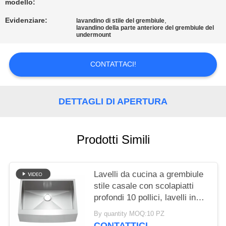
PRIVACY
modello:
POLICY
Evidenziare:
,
lavandino di stile del grembiule
lavandino della parte anteriore del grembiule del
undermount
CONTATTACI!
DETTAGLI DI APERTURA
Prodotti Simili
Lavelli da cucina a grembiule
stile casale con scolapiatti
profondi 10 pollici, lavelli in
acciaio inossidabile 304 ad
By quantity MOQ:10 PZ
alta resistenza spessi 3 mm
CONTATTICI