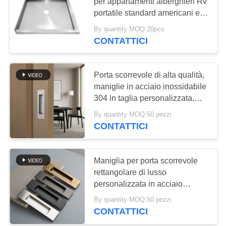
PRIVACY
per appartamenti alberghieri Rv
portatile standard americani ed
POLICY
europei 304 base doccia in
By quantity MOQ:20pcs
28
acciaio inossidabile
CONTATTICI
Lavandino della
stazione di lavoro
Porta scorrevole di alta qualità,
maniglie in acciaio inossidabile
della cucina
304 in taglia personalizzata,
faccia spazzolata, adatta a
By quantity MOQ:50 pezzi
porte e cassetti, maniglie
CONTATTICI
resistenti agli graffi
25
Lavandino di acciaio
Maniglia per porta scorrevole
rettangolare di lusso
inossidabile di PVD
personalizzata in acciaio
inossidabile 304 Maniglie da
By quantity MOQ:50 pezzi
incasso all'ingrosso in fabbrica
CONTATTICI
Nero opaco