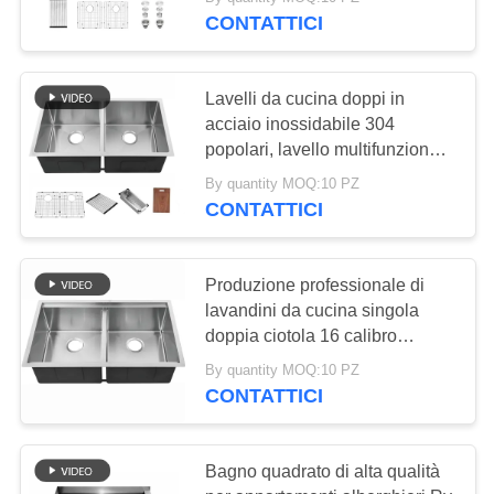
CONTROLLO
32x19 pollici lavandino a
CONTATTICI
inossidabile del
DI
doppia ciotola per cucina hotel
QUALITÀ
supporto
120
Lavelli da cucina doppi in
acciaio inossidabile 304
Lavandino di cucina
CONTATTICI
popolari, lavello multifunzionale
con accessori
dell'acciaio
By quantity MOQ:10 PZ
CONTATTICI
RICHIEDA
inossidabile di
UNA
Undermount
CITAZIONE
Produzione professionale di
lavandini da cucina singola
26
doppia ciotola 16 calibro
MAPPA
lavandini in acciaio inossidabile
Lavandino di cucina
By quantity MOQ:10 PZ
sotto il bancone lavandini da
DEL
CONTATTICI
cucina vasca 33x20 pollici
con lo scolatoio
SITO
scaffale Stazione di lavoro 10
pollici profondo lavandino
Bagno quadrato di alta qualità
sottoterra