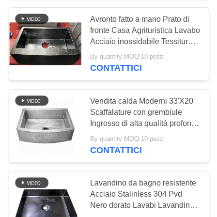
Avronto fatto a mano Prato di
18
fronte Casa Agrituristica Lavabo
Singolo lavandino di
Acciaio inossidabile Tessitura
martellata Lavabo Single Bowl
By quantity MOQ:10 pezzi
cucina della ciotola
Vintage Luxury Design Matte
CONTATTICI
Nero Oro Sottopiano Lavabo
Cucina Per Appartamento
Vendita calda Moderni 33'X20'
Scaffalature con grembiule
Ingrosso di alta qualità profonda
34
in 10 pollici martello modellato
By quantity MOQ:10 pezzi
Doppio lavandino di
bordo lavandino di cucina
CONTATTICI
Fregadero De Cocina
cucina della ciotola
Lavandino da bagno resistente
Acciaio Stalinless 304 Pvd
Nero dorato Lavabi Lavandino
per WC Hotel Lusso sopra