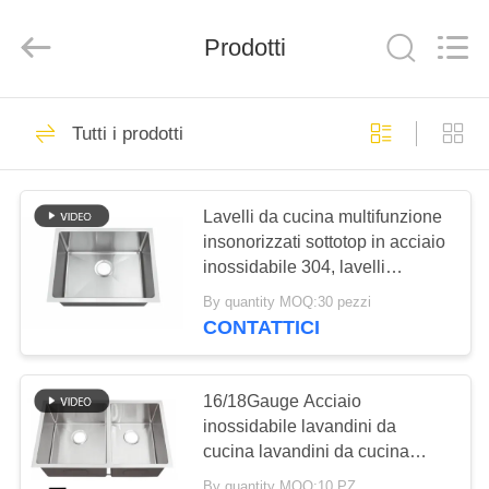
Stainless
Steel
Products
Prodotti
Factory.
All
Rights
Reserved.
Developed
CASA
71
by
ECER
Tutti i prodotti
Lavandino di cucina
PRODOTTI
dell'acciaio
Lavelli da cucina multifunzione
inossidabile del
insonorizzati sottotop in acciaio
CIRCA
inossidabile 304, lavelli
NOI
grembiule
quadrati fatti a mano su misura
By quantity MOQ:30 pezzi
per uso domestico, fregaderos
CONTATTICI
de cocina
46
GIRO
Lavandino di cucina
DELLA
16/18Gauge Acciaio
FABBRICA
inossidabile lavandini da
superiore
cucina lavandini da cucina
dell'acciaio
Sus304 finitura spazzolata
By quantity MOQ:10 PZ